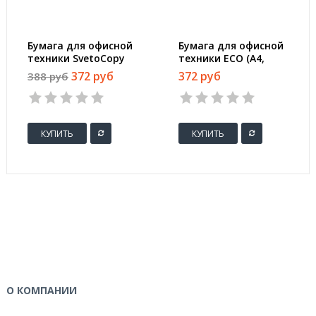
Бумага для офисной
Бумага для офисной
техники SvetoCopy
техники ECO (А4,
(A4, марка C, 80 г/
марка С, 80 г/кв.м,
372 руб
372 руб
388 руб
кв.м, 500 листов)
белизна 60%, 500
листов)
КУПИТЬ
КУПИТЬ
О КОМПАНИИ