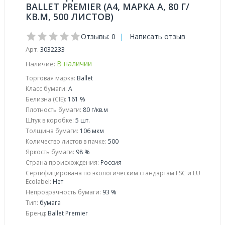
BALLET PREMIER (А4, МАРКА A, 80 Г/
КВ.М, 500 ЛИСТОВ)
Отзывы: 0
|
Написать отзыв
Арт.
3032233
В наличии
Наличие:
Торговая марка:
Ballet
Класс бумаги:
A
Белизна (CIE):
161 %
Плотность бумаги:
80 г/кв.м
Штук в коробке:
5 шт.
Толщина бумаги:
106 мкм
Количество листов в пачке:
500
Яркость бумаги:
98 %
Страна происхождения:
Россия
Сертифицирована по экологическим стандартам FSC и EU
Ecolabel:
Нет
Непрозрачность бумаги:
93 %
Тип:
бумага
Бренд:
Ballet Premier