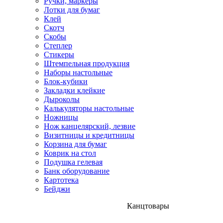
Ручки, маркеры
Лотки для бумаг
Клей
Скотч
Скобы
Степлер
Стикеры
Штемпельная продукция
Наборы настольные
Блок-кубики
Закладки клейкие
Дыроколы
Калькуляторы настольные
Ножницы
Нож канцелярский, лезвие
Визитницы и кредитницы
Корзина для бумаг
Коврик на стол
Подушка гелевая
Банк оборудование
Картотека
Бейджи
Канцтовары