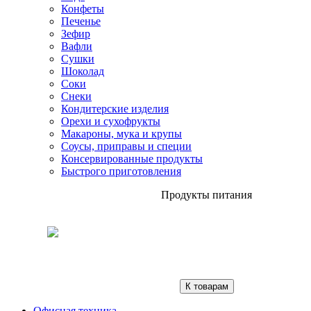
Конфеты
Печенье
Зефир
Вафли
Сушки
Шоколад
Соки
Снеки
Кондитерские изделия
Орехи и сухофрукты
Макароны, мука и крупы
Соусы, приправы и специи
Консервированные продукты
Быстрого приготовления
Продукты питания
К товарам
Офисная техника