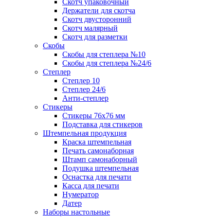
Скотч упаковочный
Держатели для скотча
Скотч двусторонний
Скотч малярный
Скотч для разметки
Скобы
Скобы для степлера №10
Скобы для степлера №24/6
Степлер
Степлер 10
Степлер 24/6
Анти-степлер
Стикеры
Стикеры 76x76 мм
Подставка для стикеров
Штемпельная продукция
Краска штемпельная
Печать самонаборная
Штамп самонаборный
Подушка штемпельная
Оснастка для печати
Касса для печати
Нумератор
Датер
Наборы настольные