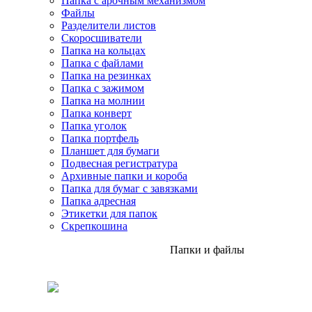
Папка с арочным механизмом
Файлы
Разделители листов
Скоросшиватели
Папка на кольцах
Папка с файлами
Папка на резинках
Папка с зажимом
Папка на молнии
Папка конверт
Папка уголок
Папка портфель
Планшет для бумаги
Подвесная регистратура
Архивные папки и короба
Папка для бумаг с завязками
Папка адресная
Этикетки для папок
Скрепкошина
Папки и файлы