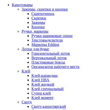
Канцтовары
Зажимы, скрепки и кнопки
Скрепочница
Скрепки
Зажимы
Кнопки
Ручки, маркеры
Ручки шариковые синие
Текстовыделители
Маркеры Edding
Лотки для бумаг
Горизонтальный лоток
Вертикальный лоток
Пластиковые боксы
Организатор рабочего места
Клей
Клей-карандаш
Клей ПВА
Клей жидкий
Клей специальный
Супер клей
Клей момент
Скотч
Скотч канцелярский