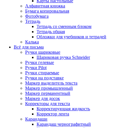
Карты настольные
Алфавитная книжка
Бумага копировальная
Фотобумага
Тетрадь
Тетрадь со сменным блоком
Тетрадь общая
Обложки для учебников и тетрадей
Калька
Всё для письма
Ручки шариковые
Шариковая ручка Schneider
Ручки гелевые
Ручки Pilot
Ручки стираемые
Ручки на подставке
Маркер выделитель текста
Маркер промышленный
Маркер перманентный
Маркер для досок
Корректоры для текста
Корректирующая жидкость
Корректор лента
Карандаши
Карандаш чернографитный