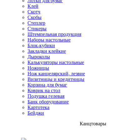
Лотки для бумаг
Клей
Скотч
Скобы
Степлер
Стикеры
Штемпельная продукция
Наборы настольные
Блок-кубики
Закладки клейкие
Дыроколы
Калькуляторы настольные
Ножницы
Нож канцелярский, лезвие
Визитницы и кредитницы
Корзина для бумаг
Коврик на стол
Подушка гелевая
Банк оборудование
Картотека
Бейджи
Канцтовары