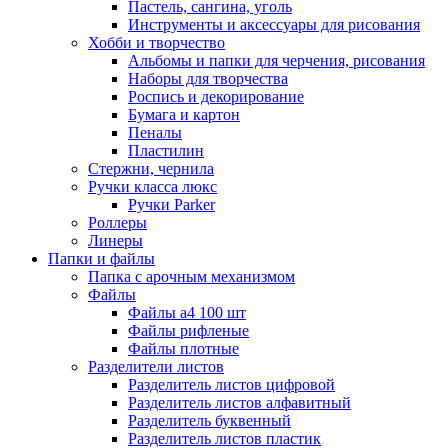
Пастель, сангина, уголь
Инструменты и аксессуары для рисования
Хобби и творчество
Альбомы и папки для черчения, рисования
Наборы для творчества
Роспись и декорирование
Бумага и картон
Пеналы
Пластилин
Стержни, чернила
Ручки класса люкс
Ручки Parker
Роллеры
Линеры
Папки и файлы
Папка с арочным механизмом
Файлы
Файлы а4 100 шт
Файлы рифленые
Файлы плотные
Разделители листов
Разделитель листов цифровой
Разделитель листов алфавитный
Разделитель буквенный
Разделитель листов пластик