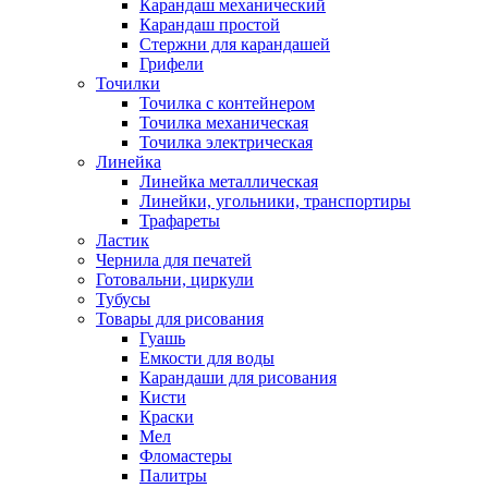
Карандаш механический
Карандаш простой
Стержни для карандашей
Грифели
Точилки
Точилка с контейнером
Точилка механическая
Точилка электрическая
Линейка
Линейка металлическая
Линейки, угольники, транспортиры
Трафареты
Ластик
Чернила для печатей
Готовальни, циркули
Тубусы
Товары для рисования
Гуашь
Емкости для воды
Карандаши для рисования
Кисти
Краски
Мел
Фломастеры
Палитры