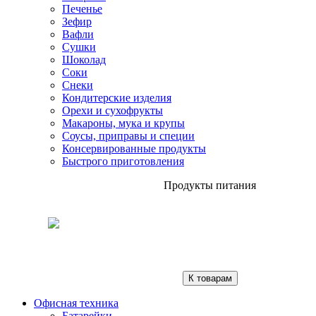
Печенье
Зефир
Вафли
Сушки
Шоколад
Соки
Снеки
Кондитерские изделия
Орехи и сухофрукты
Макароны, мука и крупы
Соусы, приправы и специи
Консервированные продукты
Быстрого приготовления
Продукты питания
К товарам
Офисная техника
Батарейки