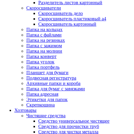
Разделитель листов картонный
Скоросшиватели
Скоросшиватель дело
Скоросшиватель пластиковый а4
Скоросшиватель картонный
Папка на кольцах
Папка с файлами
Папка на резинках
Папка с зажимом
Папка на молнии
Папка конверт
Папка уголок
Папка портфель
Планшет для бумаги
Подвесная регистратура
Архивные папки и короба
Папка для бумаг с завязками
Папка адресная
Этикетки для папок
Скрепкошина
Хозтовары
Чистящие средства
Средство универсальное чистящее
Средство для прочистки труб
Средство для чистки металла