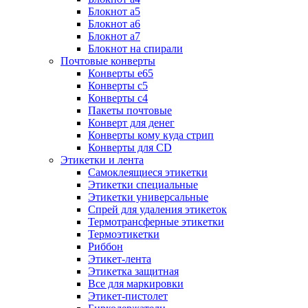
Блокнот а5
Блокнот а6
Блокнот а7
Блокнот на спирали
Почтовые конверты
Конверты е65
Конверты с5
Конверты с4
Пакеты почтовые
Конверт для денег
Конверты кому куда стрип
Конверты для CD
Этикетки и лента
Самоклеящиеся этикетки
Этикетки специальные
Этикетки универсальные
Спрей для удаления этикеток
Термотрансферные этикетки
Термоэтикетки
Риббон
Этикет-лента
Этикетка защитная
Все для маркировки
Этикет-пистолет