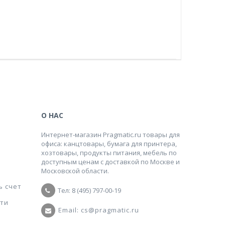
О НАС
Интернет-магазин Pragmatic.ru товары для
офиса: канцтовары, бумага для принтера,
хозтовары, продукты питания, мебель по
доступным ценам с доставкой по Москве и
Московской области.
ь счет
Тел: 8 (495) 797-00-19
ти
Email: cs@pragmatic.ru