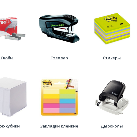
Скобы
Степлер
Стикеры
ок-кубики
Закладки клейкие
Дыроколы