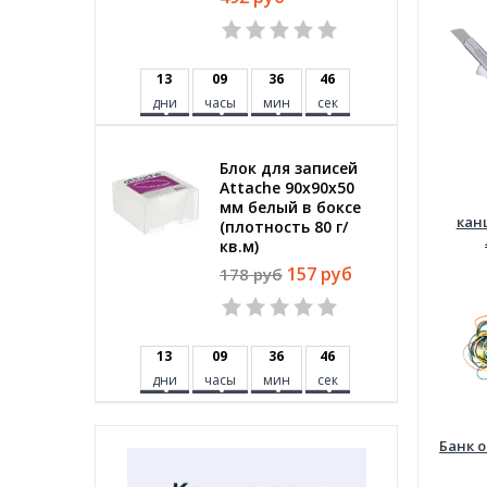
1
3
0
9
3
6
4
5
дни
часы
мин
сек
Блок для записей
Attache 90x90x50
мм белый в боксе
кан
(плотность 80 г/
кв.м)
157 руб
178 руб
1
3
0
9
3
6
4
5
дни
часы
мин
сек
Банк 