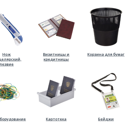
Нож
Визитницы и
Корзина для бумаг
целярский,
кредитницы
лезвие
оборудование
Картотека
Бейджи