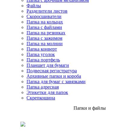
Папка с арочным механизмом
Файлы
Разделители листов
Скоросшиватели
Папка на кольцах
Папка с файлами
Папка на резинках
Папка с зажимом
Папка на молнии
Папка конверт
Папка уголок
Папка портфель
Планшет для бумаги
Подвесная регистратура
Архивные папки и короба
Папка для бумаг с завязками
Папка адресная
Этикетки для папок
Скрепкошина
Папки и файлы