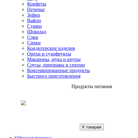
Конфеты
Печенье
Зефир
Вафли
Сушки
Шоколад
Соки
Снеки
Кондитерские изделия
Орехи и сухофрукты
Макароны, мука и крупы
Соусы, приправы и специи
Консервированные продукты
Быстрого приготовления
Продукты питания
К товарам
Офисная техника