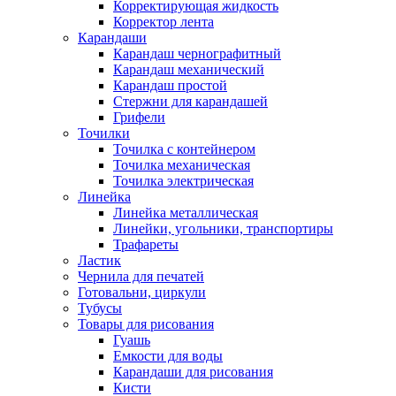
Корректирующая жидкость
Корректор лента
Карандаши
Карандаш чернографитный
Карандаш механический
Карандаш простой
Стержни для карандашей
Грифели
Точилки
Точилка с контейнером
Точилка механическая
Точилка электрическая
Линейка
Линейка металлическая
Линейки, угольники, транспортиры
Трафареты
Ластик
Чернила для печатей
Готовальни, циркули
Тубусы
Товары для рисования
Гуашь
Емкости для воды
Карандаши для рисования
Кисти