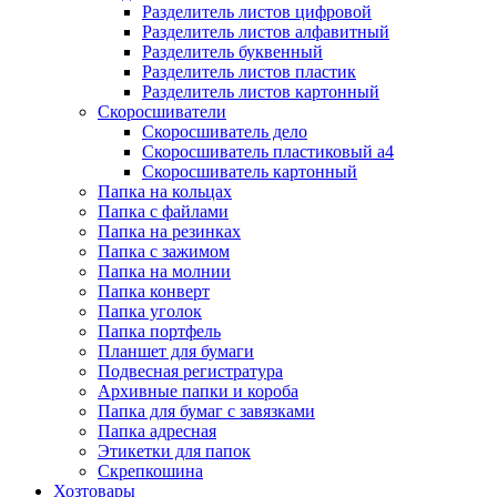
Разделитель листов цифровой
Разделитель листов алфавитный
Разделитель буквенный
Разделитель листов пластик
Разделитель листов картонный
Скоросшиватели
Скоросшиватель дело
Скоросшиватель пластиковый а4
Скоросшиватель картонный
Папка на кольцах
Папка с файлами
Папка на резинках
Папка с зажимом
Папка на молнии
Папка конверт
Папка уголок
Папка портфель
Планшет для бумаги
Подвесная регистратура
Архивные папки и короба
Папка для бумаг с завязками
Папка адресная
Этикетки для папок
Скрепкошина
Хозтовары