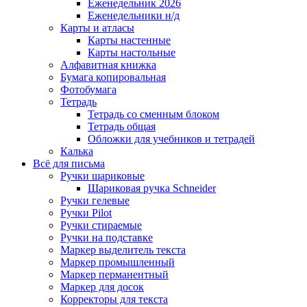
Еженедельник 2026
Еженедельники н/д
Карты и атласы
Карты настенные
Карты настольные
Алфавитная книжка
Бумага копировальная
Фотобумага
Тетрадь
Тетрадь со сменным блоком
Тетрадь общая
Обложки для учебников и тетрадей
Калька
Всё для письма
Ручки шариковые
Шариковая ручка Schneider
Ручки гелевые
Ручки Pilot
Ручки стираемые
Ручки на подставке
Маркер выделитель текста
Маркер промышленный
Маркер перманентный
Маркер для досок
Корректоры для текста