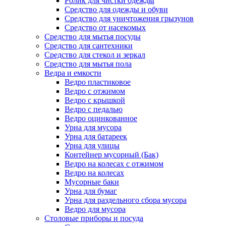
Ролик для чистки одежды
Средство для одежды и обуви
Средство для уничтожения грызунов
Средство от насекомых
Средство для мытья посуды
Средство для сантехники
Средство для стекол и зеркал
Средство для мытья пола
Ведра и емкости
Ведро пластиковое
Ведро с отжимом
Ведро с крышкой
Ведро с педалью
Ведро оцинкованное
Урна для мусора
Урна для батареек
Урна для улицы
Контейнер мусорный (Бак)
Ведро на колесах с отжимом
Ведро на колесах
Мусорные баки
Урна для бумаг
Урна для раздельного сбора мусора
Ведро для мусора
Столовые приборы и посуда