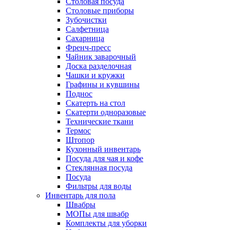
Столовая посуда
Столовые приборы
Зубочистки
Салфетница
Сахарница
Френч-пресс
Чайник заварочный
Доска разделочная
Чашки и кружки
Графины и кувшины
Поднос
Скатерть на стол
Скатерти одноразовые
Технические ткани
Термос
Штопор
Кухонный инвентарь
Посуда для чая и кофе
Стеклянная посуда
Посуда
Фильтры для воды
Инвентарь для пола
Швабры
МОПы для швабр
Комплекты для уборки