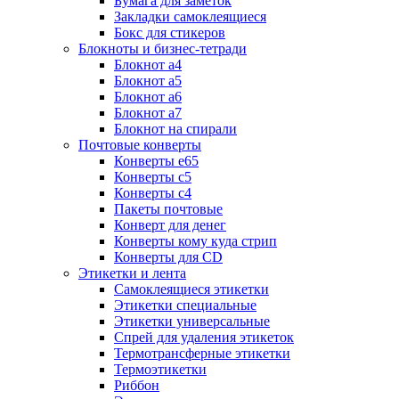
Бумага для заметок
Закладки самоклеящиеся
Бокс для стикеров
Блокноты и бизнес-тетради
Блокнот а4
Блокнот а5
Блокнот а6
Блокнот а7
Блокнот на спирали
Почтовые конверты
Конверты е65
Конверты с5
Конверты с4
Пакеты почтовые
Конверт для денег
Конверты кому куда стрип
Конверты для CD
Этикетки и лента
Самоклеящиеся этикетки
Этикетки специальные
Этикетки универсальные
Спрей для удаления этикеток
Термотрансферные этикетки
Термоэтикетки
Риббон