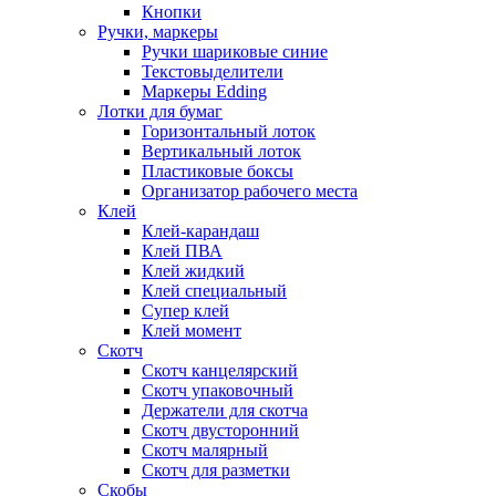
Кнопки
Ручки, маркеры
Ручки шариковые синие
Текстовыделители
Маркеры Edding
Лотки для бумаг
Горизонтальный лоток
Вертикальный лоток
Пластиковые боксы
Организатор рабочего места
Клей
Клей-карандаш
Клей ПВА
Клей жидкий
Клей специальный
Супер клей
Клей момент
Скотч
Скотч канцелярский
Скотч упаковочный
Держатели для скотча
Скотч двусторонний
Скотч малярный
Скотч для разметки
Скобы