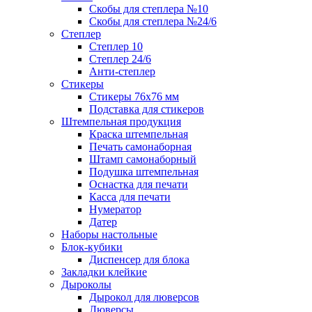
Скобы для степлера №10
Скобы для степлера №24/6
Степлер
Степлер 10
Степлер 24/6
Анти-степлер
Стикеры
Стикеры 76x76 мм
Подставка для стикеров
Штемпельная продукция
Краска штемпельная
Печать самонаборная
Штамп самонаборный
Подушка штемпельная
Оснастка для печати
Касса для печати
Нумератор
Датер
Наборы настольные
Блок-кубики
Диспенсер для блока
Закладки клейкие
Дыроколы
Дырокол для люверсов
Люверсы