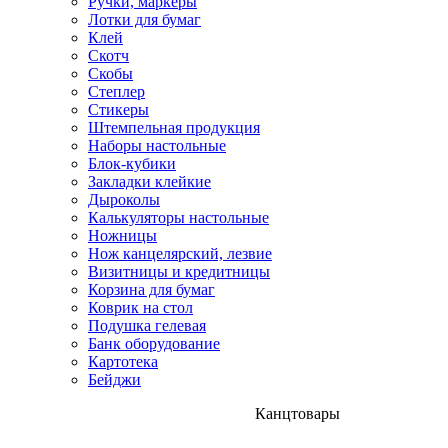
Ручки, маркеры
Лотки для бумаг
Клей
Скотч
Скобы
Степлер
Стикеры
Штемпельная продукция
Наборы настольные
Блок-кубики
Закладки клейкие
Дыроколы
Калькуляторы настольные
Ножницы
Нож канцелярский, лезвие
Визитницы и кредитницы
Корзина для бумаг
Коврик на стол
Подушка гелевая
Банк оборудование
Картотека
Бейджи
Канцтовары