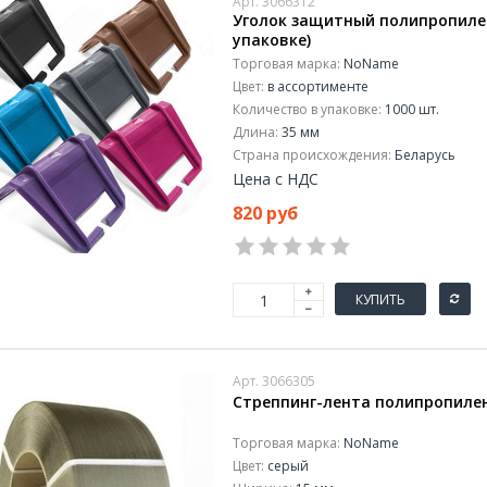
Арт. 3066312
Уголок защитный полипропилен
упаковке)
Торговая марка:
NoName
Цвет:
в ассортименте
Количество в упаковке:
1000 шт.
Длина:
35 мм
Страна происхождения:
Беларусь
Цена с НДС
820 руб
КУПИТЬ
Арт. 3066305
Стреппинг-лента полипропилен
Торговая марка:
NoName
Цвет:
серый