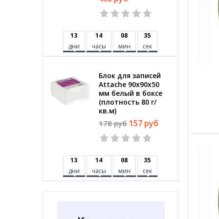
1
3
1
4
0
8
3
4
дни
часы
мин
сек
Блок для записей
Attache 90x90x50
мм белый в боксе
(плотность 80 г/
кв.м)
157 руб
178 руб
1
3
1
4
0
8
3
4
дни
часы
мин
сек