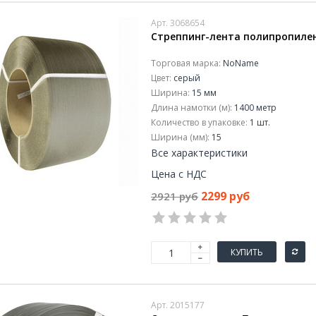
Арт. 3068654
Стреппинг-лента полипропилен
Торговая марка:
NoName
Цвет:
серый
Ширина:
15 мм
Длина намотки (м):
1400 метр
Количество в упаковке:
1 шт.
Ширина (мм):
15
Все характеристики
Цена с НДС
2299 руб
2921 руб
КУПИТЬ
Арт. 2015177