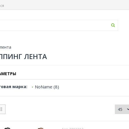
ься
 лента
ППИНГ ЛЕНТА
АМЕТРЫ
говая марка:
NoName (8)