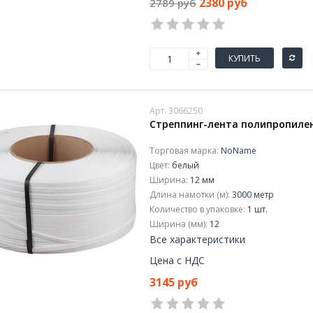
2380 руб
2789 руб
КУПИТЬ
Арт. 3066250
Стреппинг-лента полипропилен
Торговая марка:
NoName
Цвет:
белый
Ширина:
12 мм
Длина намотки (м):
3000 метр
Количество в упаковке:
1 шт.
Ширина (мм):
12
Все характеристики
Цена с НДС
3145 руб