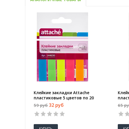
Клейкие закладки Attache
Клей
пластиковые 5 цветов по 20
плас
листов 12х45 мм
лист
32 руб
59 руб
65 р
КУПИТЬ
КУ