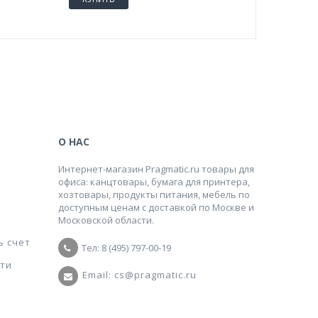
О НАС
Интернет-магазин Pragmatic.ru товары для
офиса: канцтовары, бумага для принтера,
хозтовары, продукты питания, мебель по
доступным ценам с доставкой по Москве и
Московской области.
ь счет
Тел: 8 (495) 797-00-19
ти
Email: cs@pragmatic.ru