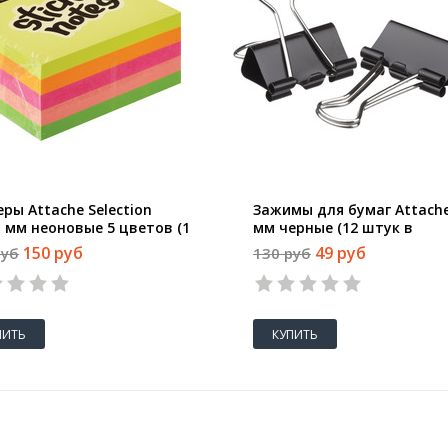
ры Attache Selection
Зажимы для бумаг Attache
1 мм неоновые 5 цветов (1
мм черные (12 штук в
 250 листов)
упаковке)
150 руб
49 руб
руб
130 руб
ПИТЬ
КУПИТЬ