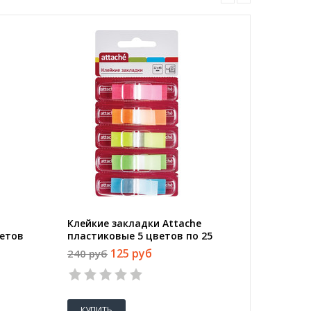
Клейкие закладки Attache
Клейкие
ветов
пластиковые 5 цветов по 25
Selecti
листов 12x45 мм в диспенсерах
цветов 
125 руб
240 руб
149 руб
на лине
КУПИТЬ
КУПИТ