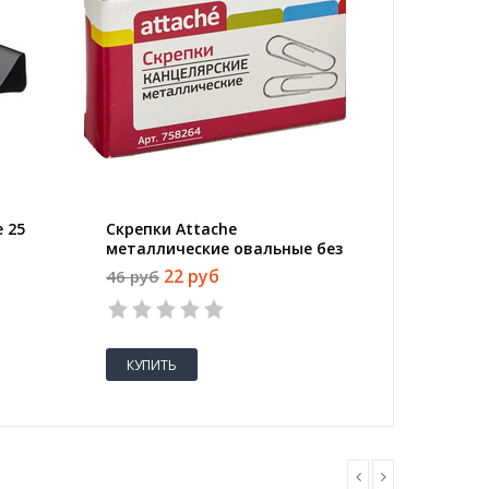
 25
Скрепки Attache
Степлер
металлические овальные без
листов
покрытия 28 мм (100 штук в
22 руб
46 руб
255 руб
упаковке)
КУПИТЬ
КУПИТ