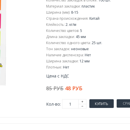
Количество закладок в блоке:
100 шт.
Материал закладки:
пластик
Ширина (мм):
8-15
Страна происхождения:
Китай
Клейкость:
2. кг/м
Количество цветов:
5
Длина закладки:
45 мм
Количество одного цвета:
25 шт.
Тон закладок:
неоновые
Наличие диспенсера:
Нет
Ширина закладки:
12 мм
Плотные:
Нет
Цена с НДС
85 РУБ
48 РУБ
СРА
Кол-во:
КУПИТЬ