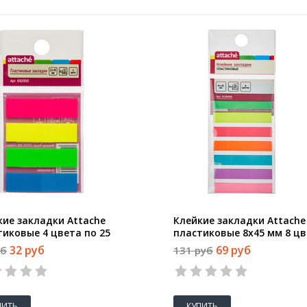
кие закладки Attache
Клейкие закладки Attache
тиковые 4 цвета по 25
пластиковые 8х45 мм 8 ц
ов 12х45 мм
по 20 листов
32 руб
69 руб
уб
131 руб
ПИТЬ
КУПИТЬ