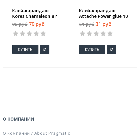
Клей-карандаш
Клей-карандаш
Kores Chameleon 8 г
Attache Power glue 10
цветной
г
79 руб
31 руб
95 руб
61 руб
(исчезающий цвет)
КУПИТЬ
КУПИТЬ
О КОМПАНИИ
О компании / About Pragmatic