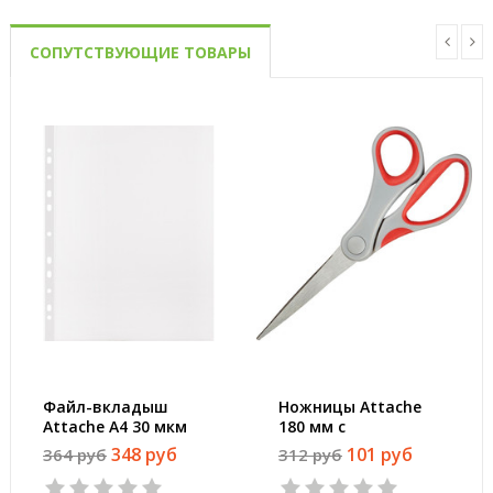
СОПУТСТВУЮЩИЕ ТОВАРЫ
Файл-вкладыш
Ножницы Attache
Attache А4 30 мкм
180 мм с
прозрачный гладкий
пластиковыми
348 руб
101 руб
364 руб
312 руб
100 штук в упаковке
прорезиненными
анатомическими