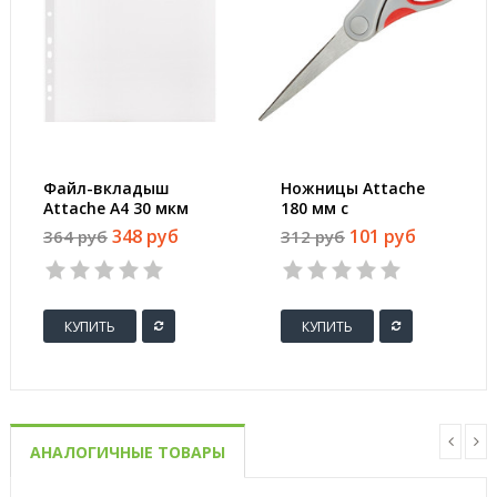
Файл-вкладыш
Ножницы Attache
Attache А4 30 мкм
180 мм с
прозрачный гладкий
пластиковыми
348 руб
101 руб
364 руб
312 руб
100 штук в упаковке
прорезиненными
анатомическими
ручками
КУПИТЬ
КУПИТЬ
АНАЛОГИЧНЫЕ ТОВАРЫ