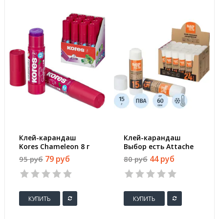
Клей-карандаш
Клей-карандаш
Kores Chameleon 8 г
Выбор есть Attache
цветной
Economy) 15 г
79 руб
44 руб
95 руб
80 руб
(исчезающий цвет)
КУПИТЬ
КУПИТЬ