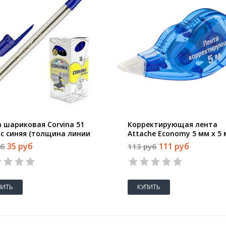
а шариковая Corvina 51
Корректирующая лента
ic синяя (толщина линии
Attache Economy 5 мм x 5 
м)
35 руб
111 руб
уб
113 руб
ПИТЬ
КУПИТЬ