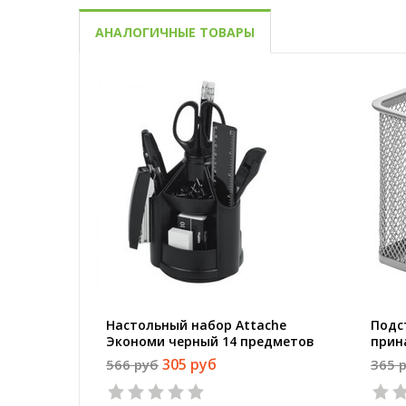
АНАЛОГИЧНЫЕ ТОВАРЫ
Настольный набор Attache
Подс
Экономи черный 14 предметов
прин
вращающийся
(ква
305 руб
566 руб
365 
мета
1
2
3
4
5