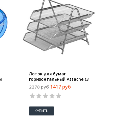
Лоток для бумаг
Клей-ка
м
горизонтальный Attache (3
(12083)
секции, металлическая сетка,
1417 руб
2278 руб
62 руб
высота 267 мм, серебро)
КУПИТЬ
КУПИТ