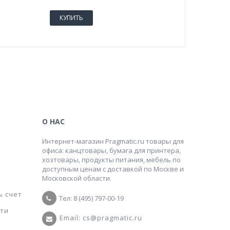
КУПИТЬ
КУПИТ
О НАС
Интернет-магазин Pragmatic.ru товары для
офиса: канцтовары, бумага для принтера,
хозтовары, продукты питания, мебель по
доступным ценам с доставкой по Москве и
Московской области.
ь счет
Тел: 8 (495) 797-00-19
ти
Email: cs@pragmatic.ru