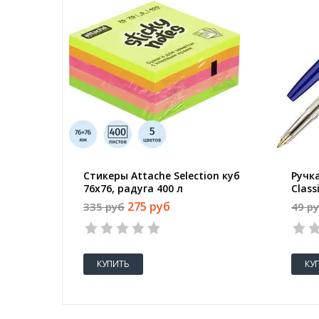
Стикеры Attache Selection куб
Ручк
76х76, радуга 400 л
Class
0.7 м
275 руб
335 руб
49 р
КУПИТЬ
КУ