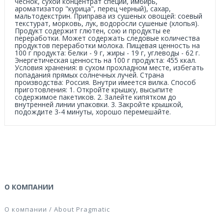
чеснок, сухой концентрат специй, имбирь,
ароматизатор "курица", перец черный), сахар,
мальтодекстрин. Приправа из сушеных овощей: соевый
текстурат, морковь, лук, водоросли сушеные (хлопья).
Продукт содержит глютен, сою и продукты ее
переработки. Может содержать следовые количества
продуктов переработки молока. Пищевая ценность на
100 г продукта: белки - 9 г, жиры - 19 г, углеводы - 62 г.
Энергетическая ценность на 100 г продукта: 455 ккал.
Условия хранения: в сухом прохладном месте, избегать
попадания прямых солнечных лучей. Страна
производства: Россия. Внутри имеется вилка. Способ
приготовления: 1. Откройте крышку, высыпите
содержимое пакетиков. 2. Залейте кипятком до
внутренней линии упаковки. 3. Закройте крышкой,
подождите 3-4 минуты, хорошо перемешайте.
О КОМПАНИИ
О компании / About Pragmatic