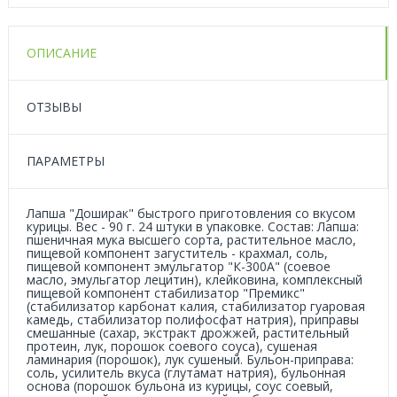
ОПИСАНИЕ
ОТЗЫВЫ
ПАРАМЕТРЫ
Лапша "Доширак" быстрого приготовления со вкусом
курицы. Вес - 90 г. 24 штуки в упаковке. Состав: Лапша:
пшеничная мука высшего сорта, растительное масло,
пищевой компонент загуститель - крахмал, соль,
пищевой компонент эмульгатор "К-300А" (соевое
масло, эмульгатор лецитин), клейковина, комплексный
пищевой компонент стабилизатор "Премикс"
(стабилизатор карбонат калия, стабилизатор гуаровая
камедь, стабилизатор полифосфат натрия), приправы
смешанные (сахар, экстракт дрожжей, растительный
протеин, лук, порошок соевого соуса), сушеная
ламинария (порошок), лук сушеный. Бульон-приправа:
соль, усилитель вкуса (глутамат натрия), бульонная
основа (порошок бульона из курицы, соус соевый,