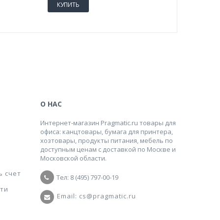
КУПИТЬ
КУПИТ
О НАС
Интернет-магазин Pragmatic.ru товары для
офиса: канцтовары, бумага для принтера,
хозтовары, продукты питания, мебель по
доступным ценам с доставкой по Москве и
Московской области.
ь счет
Тел: 8 (495) 797-00-19
ти
Email: cs@pragmatic.ru