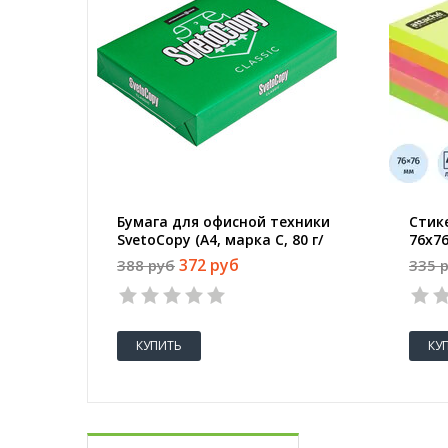
Бумага для офисной техники
Стике
SvetoCopy (A4, марка C, 80 г/
76х76
кв.м, 500 листов)
372 руб
388 руб
335 
КУПИТЬ
КУ