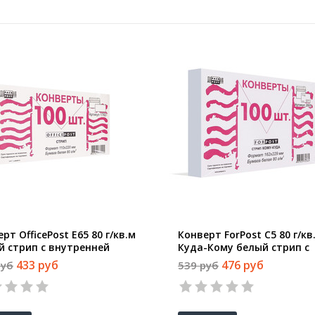
рт OfficePost E65 80 г/кв.м
Конверт ForPost С5 80 г/кв
й стрип с внутренней
Куда-Кому белый стрип с
чаткой (100 штук в
внутренней запечаткой (1
433 руб
476 руб
руб
539 руб
овке)
штук в упаковке)
1
2
3
4
5
1
2
3
4
5