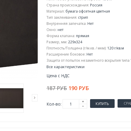
Страна происхождения:
Россия
Материал:
бумага офсетная цветная
Тип заклеивания:
стрип
Внутренняя запечатка:
Нет
Окно:
нет
Форма клапана:
прямая
Размер, мм:
229x324
Плотность/Толщина (г/м.кв. / мкм):
120 г/кв.м
Расширение боковое:
Нет
Защита от попыток незаметного вскрытия типа "S
Все характеристики
Цена с НДС
187 РУБ
190 РУБ
СРА
Кол-во:
КУПИТЬ