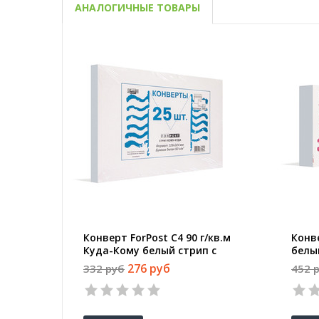
АНАЛОГИЧНЫЕ ТОВАРЫ
Конверт ForPost C4 90 г/кв.м
Конве
Куда-Кому белый стрип с
белы
внутренней запечаткой (25
запе
276 руб
332 руб
452 
штук в упаковке)
упак
1
2
3
4
5