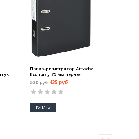
Папка-регистратор Attache
Ручка 
штук
Economy 75 мм черная
BIC Roun
(толщин
435 руб
580 руб
36 руб
КУПИТЬ
КУПИТ