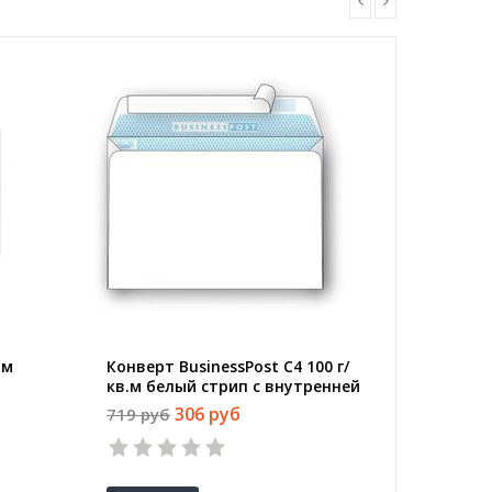
.м
Конверт BusinessPost C4 100 г/
Конверт
кв.м белый стрип с внутренней
Куда-Ко
00
запечаткой (25 штук в
внутрен
306 руб
719 руб
474 руб
упаковке)
штук в 
1
2
3
4
5
1