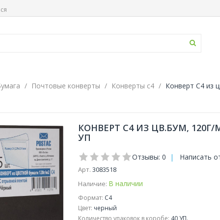
ься
Бумага
Почтовые конверты
Конверты с4
Конверт С4 из ц
КОНВЕРТ С4 ИЗ ЦВ.БУМ, 120Г
УП
Отзывы: 0
|
Написать о
Арт.
3083518
В наличии
Наличие:
Формат:
С4
Цвет:
черный
Количество упаковок в коробе:
40 УП.