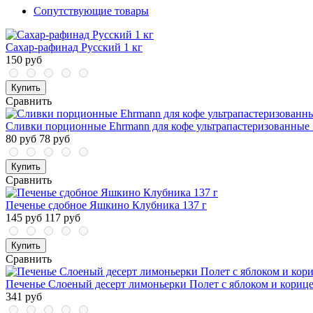
Сопутствующие товары
Сахар-рафинад Русский 1 кг
150 руб
Купить
Сравнить
Сливки порционные Ehrmann для кофе ультрапастеризованные
80 руб
78 руб
Купить
Сравнить
Печенье сдобное Яшкино Клубника 137 г
145 руб
117 руб
Купить
Сравнить
Печенье Слоеный десерт лимоньерки Полет с яблоком и корице
341 руб