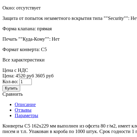
Окно:
отсутствует
Защита от попыток незаметного вскрытия типа ""Security"":
Не
Форма клапана:
прямая
Печать ""Куда-Кому"":
Нет
Формат конверта:
С5
Все характеристики
Цена с НДС
Цена:
4520 руб
3605 руб
Кол-во:
Купить
Сравнить
Описание
Отзывы
Параметры
Конверты С5 162х229 мм выполнен из офсета 80 г/м2, имеет кл
писем и т.п. Упакован в короба по 1000 штук. Срок годности 1