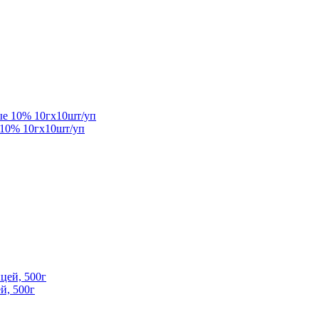
 10% 10гx10шт/уп
й, 500г