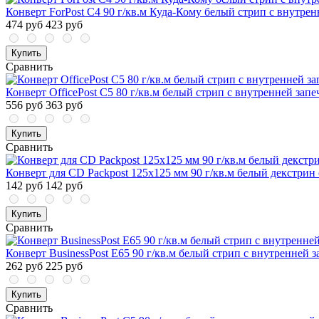
Конверт ForPost C4 90 г/кв.м Куда-Кому белый стрип с внутрен
474 руб
423 руб
Купить
Сравнить
Конверт OfficePost С5 80 г/кв.м белый стрип с внутренней запе
556 руб
363 руб
Купить
Сравнить
Конверт для CD Packpost 125x125 мм 90 г/кв.м белый декстрин 
142 руб
142 руб
Купить
Сравнить
Конверт BusinessPost E65 90 г/кв.м белый стрип с внутренней з
262 руб
225 руб
Купить
Сравнить