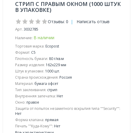
СТРИП С ПРАВЫМ ОКНОМ (1000 ШТУК
В УПАКОВКЕ)
Отзывы: 0
|
Написать отзыв
Арт.
3032785
В наличии
Наличие:
Торговая марка:
Ecopost
Формат:
С5
Плотность бумаги:
80 г/кв.м
Размер изделия:
162x229 мм
Штук в упаковке:
1000 шт.
Страна происхождения:
Россия
Материал:
бумага офсет
Тип заклеивания:
стрип
Внутренняя запечатка:
Нет
Окно:
правое
Защита от попыток незаметного вскрытия типа ""Security"":
Нет
Форма клапана:
прямая
Печать ""Куда-Кому"":
Нет
Все характеристики