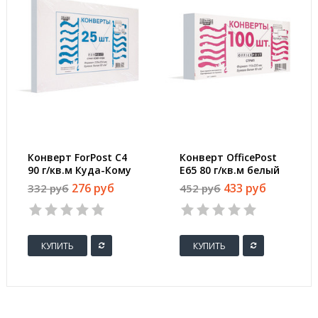
Конверт ForPost C4
Конверт OfficePost
90 г/кв.м Куда-Кому
E65 80 г/кв.м белый
белый стрип с
стрип с внутренней
276 руб
433 руб
332 руб
452 руб
внутренней
запечаткой (100
запечаткой (25 штук
штук в упаковке)
в упаковке)
КУПИТЬ
КУПИТЬ