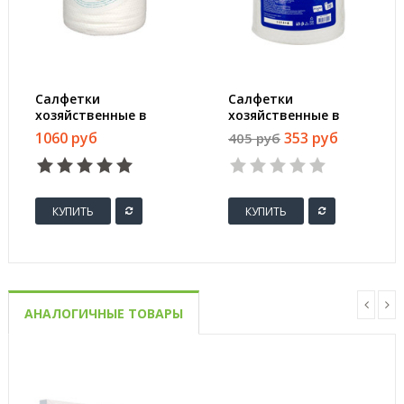
Салфетки
Салфетки
хозяйственные в
хозяйственные в
рулоне Bagi Чудо-
рулоне Luscan
1060 руб
353 руб
405 руб
тряпка Анти-
вискоза 25.5x20.5 см
Ворсинки вискоза
140 листов
20x20 см 180 листов
КУПИТЬ
КУПИТЬ
АНАЛОГИЧНЫЕ ТОВАРЫ