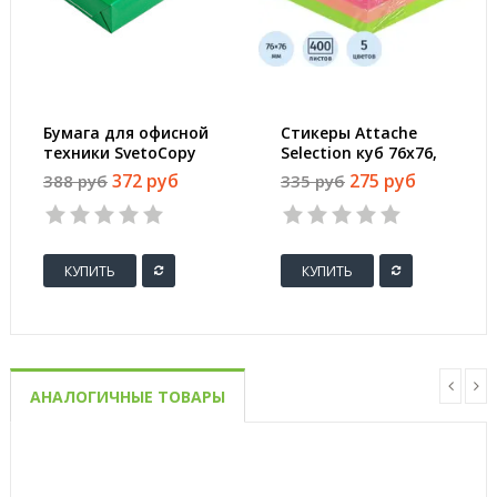
Бумага для офисной
Стикеры Attache
техники SvetoCopy
Selection куб 76х76,
(A4, марка C, 80 г/
радуга 400 л
372 руб
275 руб
388 руб
335 руб
кв.м, 500 листов)
КУПИТЬ
КУПИТЬ
АНАЛОГИЧНЫЕ ТОВАРЫ