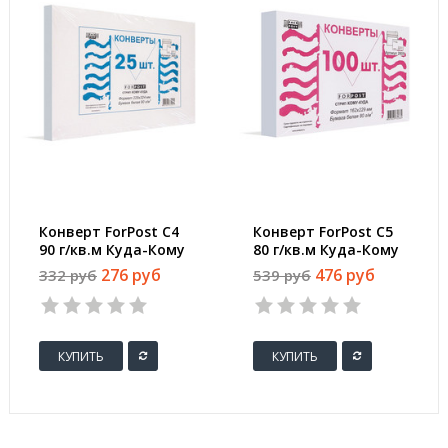
Конверт ForPost C4
Конверт ForPost С5
90 г/кв.м Куда-Кому
80 г/кв.м Куда-Кому
белый стрип с
белый стрип с
276 руб
476 руб
332 руб
539 руб
внутренней
внутренней
запечаткой (25 штук
запечаткой (100
в упаковке)
штук в упаковке)
КУПИТЬ
КУПИТЬ