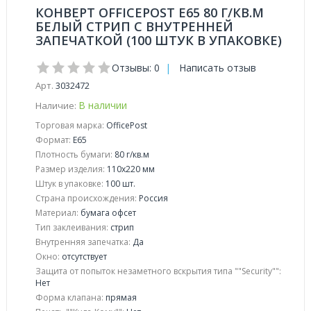
КОНВЕРТ OFFICEPOST E65 80 Г/КВ.М
БЕЛЫЙ СТРИП С ВНУТРЕННЕЙ
ЗАПЕЧАТКОЙ (100 ШТУК В УПАКОВКЕ)
Отзывы: 0
|
Написать отзыв
Арт.
3032472
В наличии
Наличие:
Торговая марка:
OfficePost
Формат:
E65
Плотность бумаги:
80 г/кв.м
Размер изделия:
110x220 мм
Штук в упаковке:
100 шт.
Страна происхождения:
Россия
Материал:
бумага офсет
Тип заклеивания:
стрип
Внутренняя запечатка:
Да
Окно:
отсутствует
Защита от попыток незаметного вскрытия типа ""Security"":
Нет
Форма клапана:
прямая