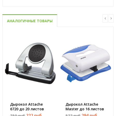
АНАЛОГИЧНЫЕ ТОВАРЫ
Дырокол Attache
Дырокол Attache
6720 до 20 листов
Master до 16 листов
серебристый с
белый/синий с
222 руб
294 руб
750 руб
577 руб