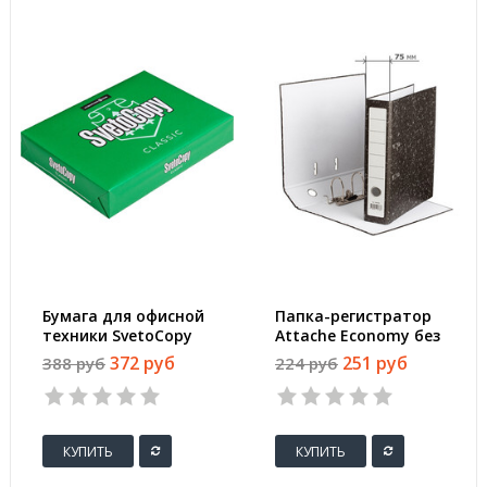
Бумага для офисной
Папка-регистратор
техники SvetoCopy
Attache Economy без
(A4, марка C, 80 г/
уголка 75 мм черная
372 руб
251 руб
388 руб
224 руб
кв.м, 500 листов)
КУПИТЬ
КУПИТЬ