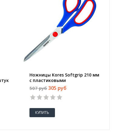
Ножницы Kores Softgrip 210 мм
Степлер
штук
с пластиковыми
листов 
прорезиненными
Touch)
305 руб
507 руб
279 руб
анатомическими ручками
КУПИТЬ
КУПИТ