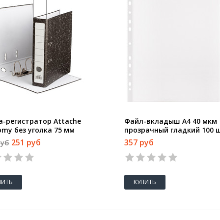
а-регистратор Attache
Файл-вкладыш А4 40 мкм
omy без уголка 75 мм
прозрачный гладкий 100 
ая
в упаковке
251 руб
357 руб
руб
ПИТЬ
КУПИТЬ