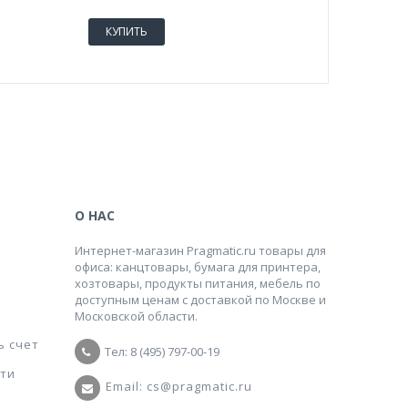
КУПИТЬ
КУПИТ
О НАС
Интернет-магазин Pragmatic.ru товары для
офиса: канцтовары, бумага для принтера,
хозтовары, продукты питания, мебель по
доступным ценам с доставкой по Москве и
Московской области.
ь счет
Тел: 8 (495) 797-00-19
ти
Email: cs@pragmatic.ru