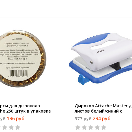
рсы для дырокола
Дырокол Attache Master д
che 250 штук в упаковке
листов белый/синий с
етр 4.8 мм золотистые
линейкой
196 руб
294 руб
руб
577 руб