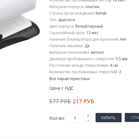
Количество пробиваемых листов:
16 лист
Материал корпуса:
пластик
Страна происхождения:
Китай
Тип:
Дырокол
Цвет корпуса:
белый/черный
Гарантийный срок:
12 мес
Наличие блокиратора для хранения:
Нет
Наличие линейки:
Да
материал механизма:
металл
Диаметр пробиваемого отверстия:
5.5 мм
Расстояние между отверстиями:
8 см
Количество пробиваемых отверстий:
2
Все характеристики
Цена с НДС
577 РУБ
217 РУБ
СРА
Кол-во:
КУПИТЬ