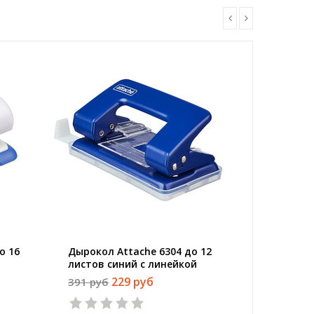
о 16
Дырокол Attache 6304 до 12
Дырокол
листов синий с линейкой
синий с
229 руб
391 руб
1104 ру