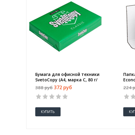
Бумага для офисной техники
Папк
SvetoCopy (A4, марка C, 80 г/
Econ
кв.м, 500 листов)
черн
372 руб
388 руб
224 
КУПИТЬ
КУ