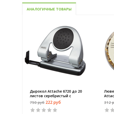
АНАЛОГИЧНЫЕ ТОВАРЫ
Дырокол Attache 6720 до 20
Люве
листов серебристый с
Atta
линейкой
диам
222 руб
750 руб
312 