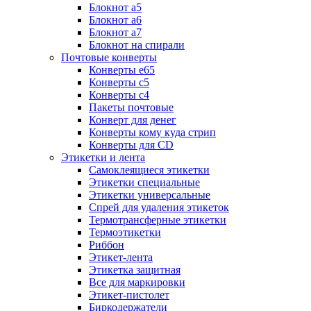
Блокнот а5
Блокнот а6
Блокнот а7
Блокнот на спирали
Почтовые конверты
Конверты е65
Конверты с5
Конверты с4
Пакеты почтовые
Конверт для денег
Конверты кому куда стрип
Конверты для CD
Этикетки и лента
Самоклеящиеся этикетки
Этикетки специальные
Этикетки универсальные
Спрей для удаления этикеток
Термотрансферные этикетки
Термоэтикетки
Риббон
Этикет-лента
Этикетка защитная
Все для маркировки
Этикет-пистолет
Биркодержатели