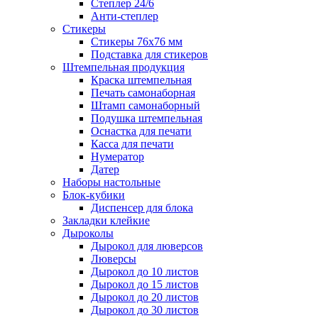
Степлер 24/6
Анти-степлер
Стикеры
Стикеры 76x76 мм
Подставка для стикеров
Штемпельная продукция
Краска штемпельная
Печать самонаборная
Штамп самонаборный
Подушка штемпельная
Оснастка для печати
Касса для печати
Нумератор
Датер
Наборы настольные
Блок-кубики
Диспенсер для блока
Закладки клейкие
Дыроколы
Дырокол для люверсов
Люверсы
Дырокол до 10 листов
Дырокол до 15 листов
Дырокол до 20 листов
Дырокол до 30 листов