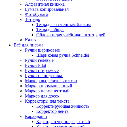
Алфавитная книжка
Бумага копировальная
Фотобумага
Тетрадь
Тетрадь со сменным блоком
Тетрадь общая
Обложки для учебников и тетрадей
Калька
Всё для письма
Ручки шариковые
Шариковая ручка Schneider
Ручки гелевые
Ручки Pilot
Ручки стираемые
Ручки на подставке
Маркер выделитель текста
Маркер промышленный
Маркер перманентный
Маркер для досок
Корректоры для текста
Корректирующая жидкость
Корректор лента
Карандаши
Карандаш чернографитный
Карандаш механический