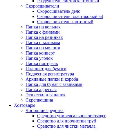
Разделитель листов картонный
Скоросшиватели
Скоросшиватель дело
Скоросшиватель пластиковый а4
Скоросшиватель картонный
Папка на кольцах
Папка с файлами
Папка на резинках
Папка с зажимом
Папка на молнии
Папка конверт
Папка уголок
Папка портфель
Планшет для бумаги
Подвесная регистратура
Архивные папки и короба
Папка для бумаг с завязками
Папка адресная
Этикетки для папок
Скрепкошина
Хозтовары
Чистящие средства
Средство универсальное чистящее
Средство для прочистки труб
Средство для чистки металла