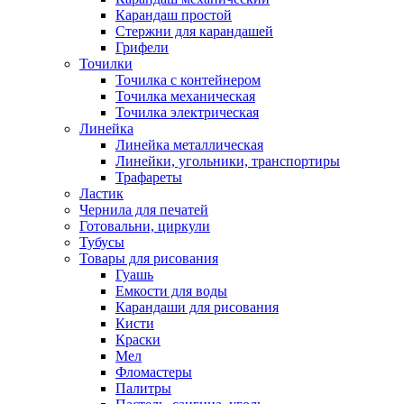
Карандаш простой
Стержни для карандашей
Грифели
Точилки
Точилка с контейнером
Точилка механическая
Точилка электрическая
Линейка
Линейка металлическая
Линейки, угольники, транспортиры
Трафареты
Ластик
Чернила для печатей
Готовальни, циркули
Тубусы
Товары для рисования
Гуашь
Емкости для воды
Карандаши для рисования
Кисти
Краски
Мел
Фломастеры
Палитры