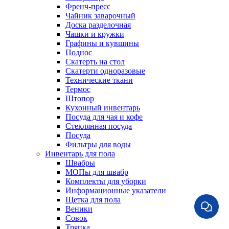
Френч-пресс
Чайник заварочный
Доска разделочная
Чашки и кружки
Графины и кувшины
Поднос
Скатерть на стол
Скатерти одноразовые
Технические ткани
Термос
Штопор
Кухонный инвентарь
Посуда для чая и кофе
Стеклянная посуда
Посуда
Фильтры для воды
Инвентарь для пола
Швабры
МОПы для швабр
Комплекты для уборки
Информационные указатели
Щетка для пола
Веники
Совок
Тряпка