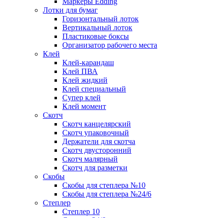
Маркеры Edding
Лотки для бумаг
Горизонтальный лоток
Вертикальный лоток
Пластиковые боксы
Организатор рабочего места
Клей
Клей-карандаш
Клей ПВА
Клей жидкий
Клей специальный
Супер клей
Клей момент
Скотч
Скотч канцелярский
Скотч упаковочный
Держатели для скотча
Скотч двусторонний
Скотч малярный
Скотч для разметки
Скобы
Скобы для степлера №10
Скобы для степлера №24/6
Степлер
Степлер 10