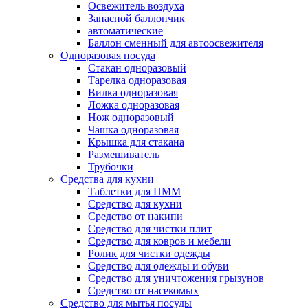
Освежитель воздуха
Запасной баллончик
автоматические
Баллон сменный для автоосвежителя
Одноразовая посуда
Стакан одноразовый
Тарелка одноразовая
Вилка одноразовая
Ложка одноразовая
Нож одноразовый
Чашка одноразовая
Крышка для стакана
Размешиватель
Трубочки
Средства для кухни
Таблетки для ПММ
Средство для кухни
Средство от накипи
Средство для чистки плит
Средство для ковров и мебели
Ролик для чистки одежды
Средство для одежды и обуви
Средство для уничтожения грызунов
Средство от насекомых
Средство для мытья посуды