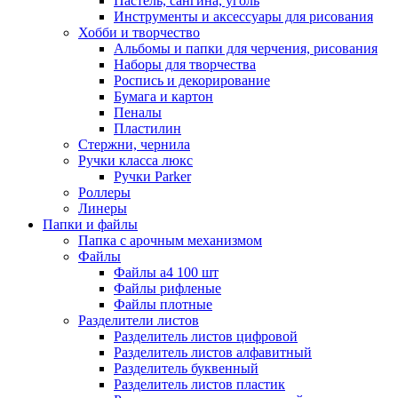
Пастель, сангина, уголь
Инструменты и аксессуары для рисования
Хобби и творчество
Альбомы и папки для черчения, рисования
Наборы для творчества
Роспись и декорирование
Бумага и картон
Пеналы
Пластилин
Стержни, чернила
Ручки класса люкс
Ручки Parker
Роллеры
Линеры
Папки и файлы
Папка с арочным механизмом
Файлы
Файлы а4 100 шт
Файлы рифленые
Файлы плотные
Разделители листов
Разделитель листов цифровой
Разделитель листов алфавитный
Разделитель буквенный
Разделитель листов пластик