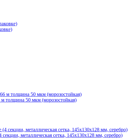
ковке)
6 м толщина 50 мкм (морозостойкая)
 секции, металлическая сетка, 145х130х128 мм, серебро)