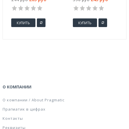
пластиковый
прозрачный ширина
черный ширина 70
90 мм
мм
КУПИТЬ
КУПИТЬ
О КОМПАНИИ
О компании / About Pragmatic
Прагматик в цифрах
Контакты
Реквизиты