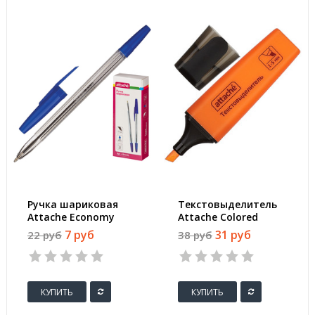
Ручка шариковая
Текстовыделитель
Attache Economy
Attache Colored
Elementary синяя
оранжевый
7 руб
31 руб
22 руб
38 руб
(толщина линии 0.5
(толщина линии 1-5
мм)
мм)
КУПИТЬ
КУПИТЬ