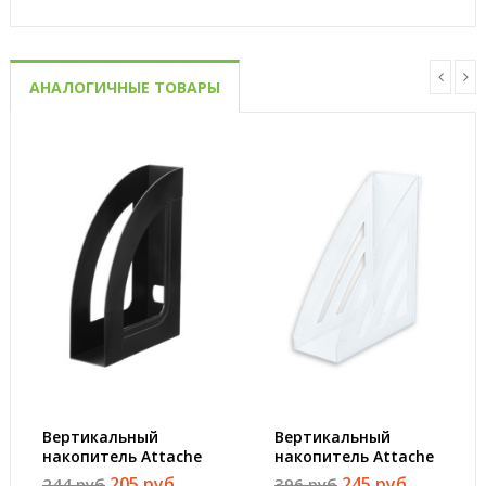
АНАЛОГИЧНЫЕ ТОВАРЫ
Вертикальный
Вертикальный
накопитель Attache
накопитель Attache
Economy Респект
City пластиковый
205 руб
245 руб
244 руб
396 руб