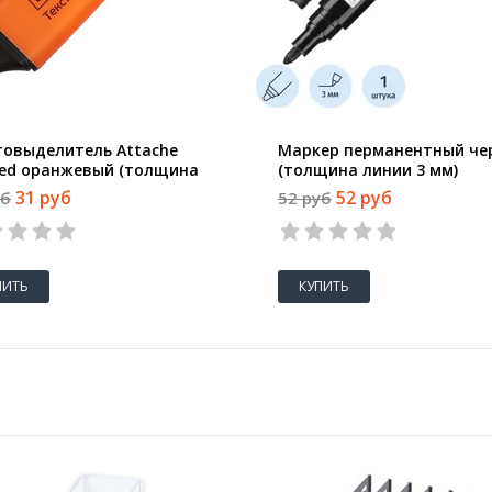
товыделитель Attache
Маркер перманентный че
red оранжевый (толщина
(толщина линии 3 мм)
 1-5 мм)
31 руб
52 руб
уб
52 руб
ПИТЬ
КУПИТЬ