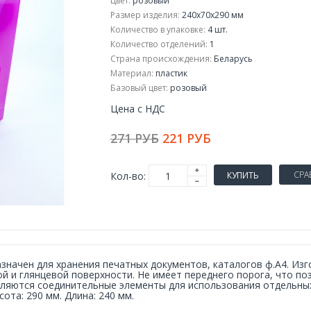
Цвет:
розовый
Размер изделия:
240х70х290 мм
Количество в упаковке:
4 шт.
Количество отделений:
1
Страна происхождения:
Беларусь
Материал:
пластик
Базовый цвет:
розовый
Цена с НДС
271 РУБ
221 РУБ
СРА
Кол-во:
КУПИТЬ
значен для хранения печатных документов, каталогов ф.А4. Изг
й и глянцевой поверхности. Не имеет переднего порога, что по
ляются соединительные элементы для использования отдельных 
сота: 290 мм. Длина: 240 мм.