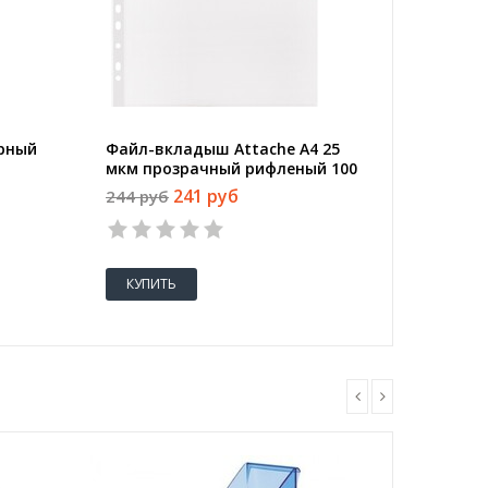
рный
Файл-вкладыш Attache А4 25
Папка-р
мкм прозрачный рифленый 100
Economy
штук в упаковке
241 руб
244 руб
549 руб
КУПИТЬ
КУПИТ