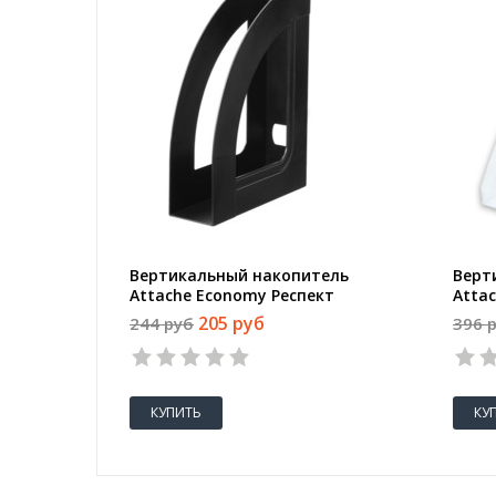
Вертикальный накопитель
Верт
Attache Economy Респект
Atta
пластиковый черный ширина
проз
205 руб
244 руб
396 
70 мм
1
2
3
4
5
КУПИТЬ
КУ