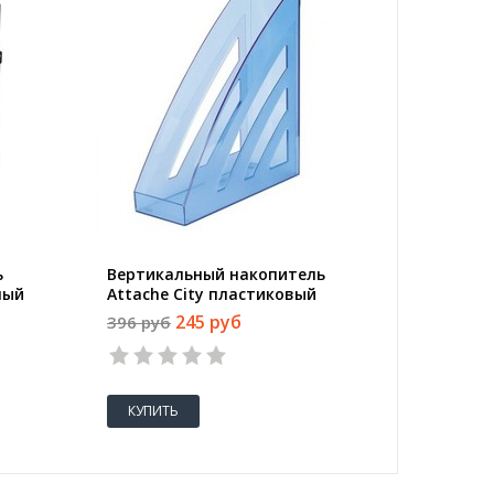
ь
Вертикальный накопитель
Вертик
ный
Attache City пластиковый
Attache
ий
синий ширина 90 мм
ширина
245 руб
396 руб
200 руб
1
2
3
4
5
1
КУПИТЬ
КУПИТ