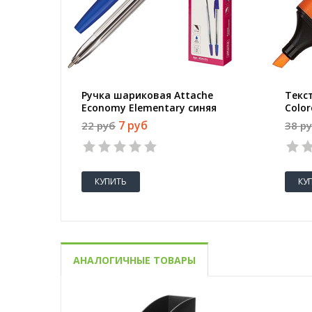
Ручка шариковая Attache
Текс
Economy Elementary синяя
Colo
(толщина линии 0.5 мм)
линии
7 руб
22 руб
38 р
КУПИТЬ
КУ
АНАЛОГИЧНЫЕ ТОВАРЫ