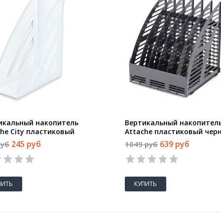
икальный накопитель
Вертикальный накопител
che City пластиковый
Attache пластиковый чер
рачный ширина 90 мм
ширина 240 мм 6 отделен
245 руб
639 руб
руб
1049 руб
1
2
3
4
5
1
2
3
4
5
ПИТЬ
КУПИТЬ