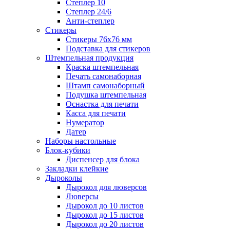
Степлер 10
Степлер 24/6
Анти-степлер
Стикеры
Стикеры 76x76 мм
Подставка для стикеров
Штемпельная продукция
Краска штемпельная
Печать самонаборная
Штамп самонаборный
Подушка штемпельная
Оснастка для печати
Касса для печати
Нумератор
Датер
Наборы настольные
Блок-кубики
Диспенсер для блока
Закладки клейкие
Дыроколы
Дырокол для люверсов
Люверсы
Дырокол до 10 листов
Дырокол до 15 листов
Дырокол до 20 листов