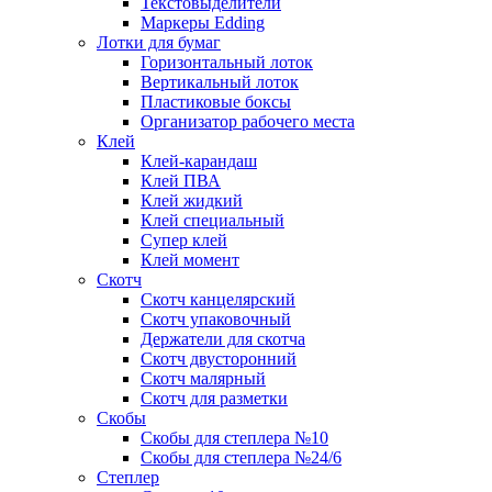
Текстовыделители
Маркеры Edding
Лотки для бумаг
Горизонтальный лоток
Вертикальный лоток
Пластиковые боксы
Организатор рабочего места
Клей
Клей-карандаш
Клей ПВА
Клей жидкий
Клей специальный
Супер клей
Клей момент
Скотч
Скотч канцелярский
Скотч упаковочный
Держатели для скотча
Скотч двусторонний
Скотч малярный
Скотч для разметки
Скобы
Скобы для степлера №10
Скобы для степлера №24/6
Степлер