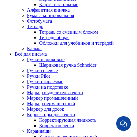
Карты настольные
Алфавитная книжка
Бумага копировальная
Фотобумага
Тетрадь
Тетрадь со сменным блоком
Тетрадь общая
Обложки для учебников и тетрадей
Калька
Всё для письма
Ручки шариковые
Шариковая ручка Schneider
Ручки гелевые
Ручки Pilot
Ручки стираемые
Ручки на подставке
Маркер выделитель текста
Маркер промышленный
Маркер перманентный
Маркер для досок
Корректоры для текста
Корректирующая жидкость
Корректор лента
Карандаши
Карандаш чернографитный