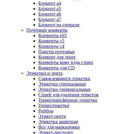
Блокнот а4
Блокнот а5
Блокнот а6
Блокнот а7
Блокнот на спирали
Почтовые конверты
Конверты е65
Конверты с5
Конверты с4
Пакеты почтовые
Конверт для денег
Конверты кому куда стрип
Конверты для CD
Этикетки и лента
Самоклеящиеся этикетки
Этикетки специальные
Этикетки универсальные
Спрей для удаления этикеток
Термотрансферные этикетки
Термоэтикетки
Риббон
Этикет-лента
Этикетка защитная
Все для маркировки
Этикет-пистолет