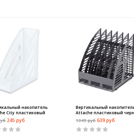
икальный накопитель
Вертикальный накопител
che City пластиковый
Attache пластиковый чер
рачный ширина 90 мм
ширина 240 мм 6 отделен
245 руб
639 руб
руб
1049 руб
1
2
3
4
5
1
2
3
4
5