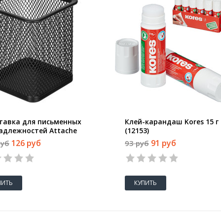
тавка для письменных
Клей-карандаш Kores 15 г
адлежностей Attache
(12153)
дратная, 80х80х98 мм,
126 руб
91 руб
руб
93 руб
ллическая сетка, черная)
ПИТЬ
КУПИТЬ