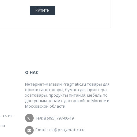
КУПИТЬ
КУПИТ
О НАС
Интернет-магазин Pragmatic.ru товары для
офиса: канцтовары, бумага для принтера,
хозтовары, продукты питания, мебель по
доступным ценам с доставкой по Москве и
Московской области.
ь счет
Тел: 8 (495) 797-00-19
ти
Email: cs@pragmatic.ru