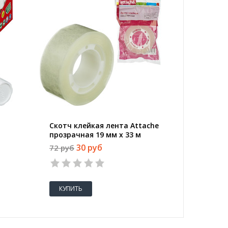
Скотч клейкая лента Attache
Скобы д
прозрачная 19 мм x 33 м
Kores н
штук в 
30 руб
72 руб
101 руб
КУПИТЬ
КУПИТ