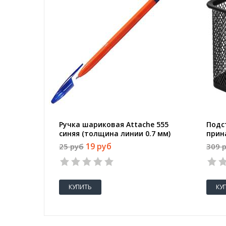
Ручка шариковая Attache 555
Подс
синяя (толщина линии 0.7 мм)
прин
(ква
19 руб
25 руб
309 
мета
КУПИТЬ
КУ