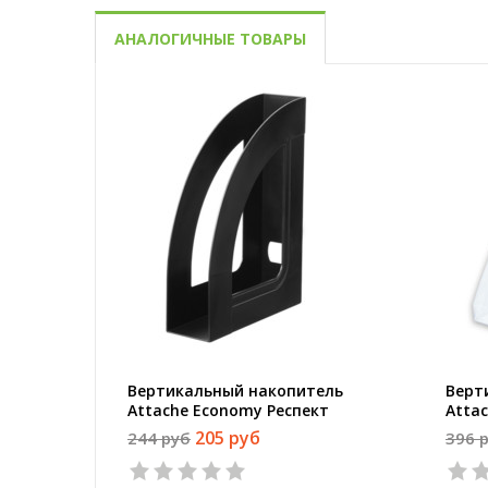
АНАЛОГИЧНЫЕ ТОВАРЫ
Вертикальный накопитель
Верт
Attache Economy Респект
Atta
пластиковый черный ширина
проз
205 руб
244 руб
396 
70 мм
1
2
3
4
5