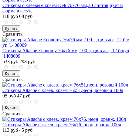
Стикеры с клеевым краем Deli 76х76 мм,30 листов,цвет и
форма в асс-те
118 руб
68 руб
Купить
Сравнить
Стикеры Attache Economy 76x76 мм, 100 л, цв в асс, 12 бл/уп
'1408009
533 руб
298 руб
Купить
Сравнить
Стикеры Attache с клеев. краем 76х51,неон, розовый 100л
95 руб
47 руб
Купить
Сравнить
Стикеры Attache с клеев. краем 76х76, неон, оранж. 100л
113 руб
45 руб