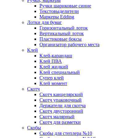
Ручки, маркеры
Ручки шариковые синие
Текстовыделители
Маркеры Edding
Лотки для бумаг
Горизонтальный лоток
Вертикальный лоток
Пластиковые боксы
Организатор рабочего места
Клей
Клей-карандаш
Клей ПВА
Клей жидкий
Клей специальный
Супер клей
Клей момент
Скотч
Скотч канцелярский
Скотч упаковочный
Держатели для скотча
Скотч двусторонний
Скотч малярный
Скотч для разметки
Скобы
Скобы для степлера №10