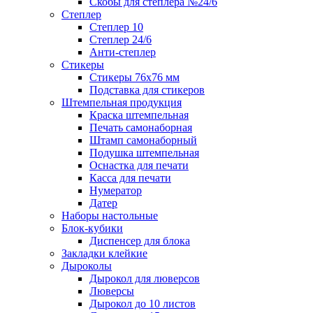
Скобы для степлера №24/6
Степлер
Степлер 10
Степлер 24/6
Анти-степлер
Стикеры
Стикеры 76x76 мм
Подставка для стикеров
Штемпельная продукция
Краска штемпельная
Печать самонаборная
Штамп самонаборный
Подушка штемпельная
Оснастка для печати
Касса для печати
Нумератор
Датер
Наборы настольные
Блок-кубики
Диспенсер для блока
Закладки клейкие
Дыроколы
Дырокол для люверсов
Люверсы
Дырокол до 10 листов