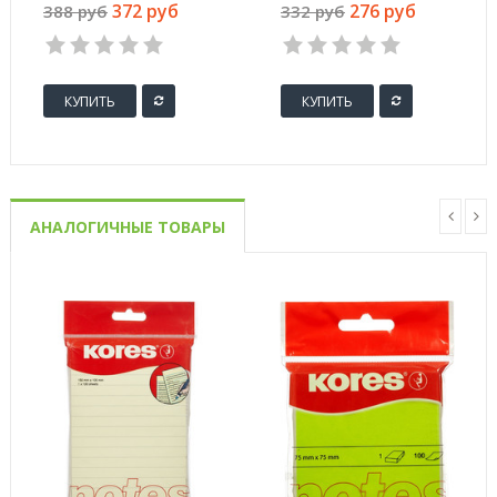
(A4, марка C, 80 г/
белый стрип с
372 руб
276 руб
388 руб
332 руб
кв.м, 500 листов)
внутренней
запечаткой (25 штук
в упаковке)
КУПИТЬ
КУПИТЬ
АНАЛОГИЧНЫЕ ТОВАРЫ