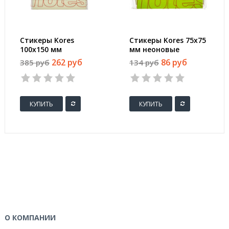
Стикеры Kores
Стикеры Kores 75x75
100x150 мм
мм неоновые
пастельные желтые
зеленые (1 блок, 100
262 руб
86 руб
385 руб
134 руб
в линейку (1 блок,
листов)
100 листов)
КУПИТЬ
КУПИТЬ
О КОМПАНИИ