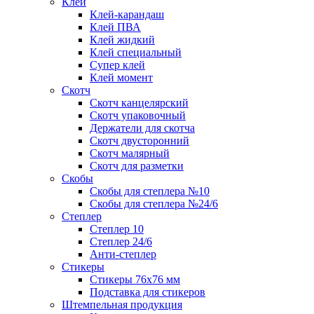
Клей
Клей-карандаш
Клей ПВА
Клей жидкий
Клей специальный
Супер клей
Клей момент
Скотч
Скотч канцелярский
Скотч упаковочный
Держатели для скотча
Скотч двусторонний
Скотч малярный
Скотч для разметки
Скобы
Скобы для степлера №10
Скобы для степлера №24/6
Степлер
Степлер 10
Степлер 24/6
Анти-степлер
Стикеры
Стикеры 76x76 мм
Подставка для стикеров
Штемпельная продукция