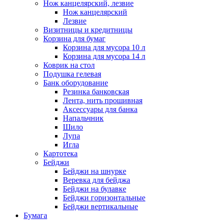
Нож канцелярский, лезвие
Нож канцелярский
Лезвие
Визитницы и кредитницы
Корзина для бумаг
Корзина для мусора 10 л
Корзина для мусора 14 л
Коврик на стол
Подушка гелевая
Банк оборудование
Резинка банковская
Лента, нить прошивная
Аксессуары для банка
Напальчник
Шило
Лупа
Игла
Картотека
Бейджи
Бейджи на шнурке
Веревка для бейджа
Бейджи на булавке
Бейджи горизонтальные
Бейджи вертикальные
Бумага