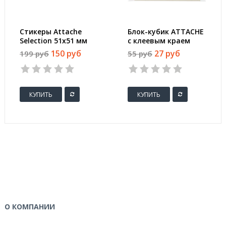
Стикеры Attache
Блок-кубик ATTACHE
Selection 51х51 мм
с клеевым краем
неоновые 5 цветов
76х76 мм желтый 100
150 руб
27 руб
199 руб
55 руб
(1 блок, 250 листов)
листов
КУПИТЬ
КУПИТЬ
О КОМПАНИИ