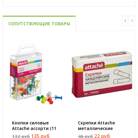
СОПУТСТВУЮЩИЕ ТОВАРЫ
Кнопки силовые
Скрепки Attache
Attache ассорти (11
металлические
мм, 30 штук в
овальные без
135 руб
22 руб
132 руб
46 руб