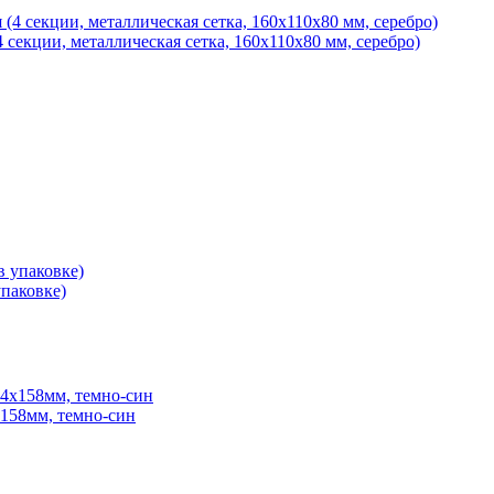
секции, металлическая сетка, 160х110х80 мм, серебро)
паковке)
x158мм, темно-син