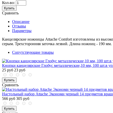
Кол-во:
Купить
Сравнить
Описание
Отзывы
Параметры
Канцелярские ножницы Attache Comfort изготовлены из высоко
серым. Трехсторонняя заточка лезвий. Длина ножниц - 190 мм.
Сопутствующие товары
Кнопки канцелярские Глобус металлические,10 мм, 100 шт.в уп.
25 руб
23 руб
Купить
Сравнить
Настольный набор Attache Экономи черный 14 предметов вра
566 руб
305 руб
Купить