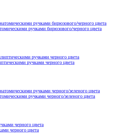
томическими ручками бирюзового/черного цвета
птическими ручками черного цвета
томическими ручками черного/зеленого цвета
ами черного цвета