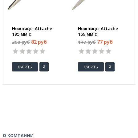
Ножницы Attache
Ножницы Attache
195 мм с
169 мм с
пластиковыми
пластиковыми
82 руб
77 руб
250 руб
147 руб
прорезиненными
симметричными
анатомическими
эллиптическими
ручками
ручками черного
бирюзового/черного
цвета
КУПИТЬ
КУПИТЬ
цвета
О КОМПАНИИ