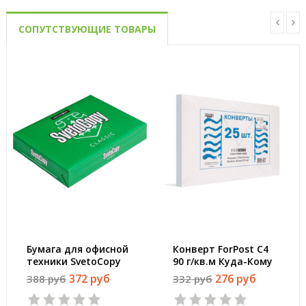
СОПУТСТВУЮЩИЕ ТОВАРЫ
Бумага для офисной
Конверт ForPost C4
техники SvetoCopy
90 г/кв.м Куда-Кому
(A4, марка C, 80 г/
белый стрип с
372 руб
276 руб
388 руб
332 руб
кв.м, 500 листов)
внутренней
запечаткой (25 штук