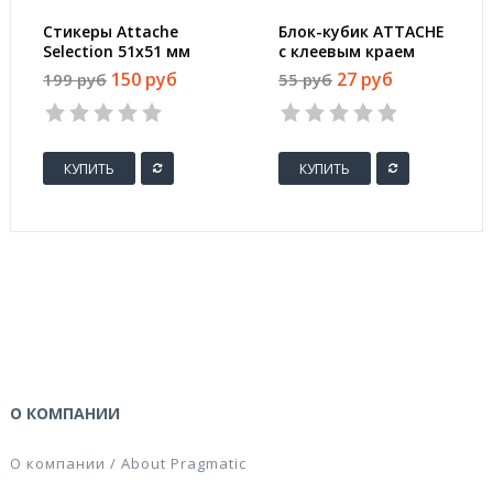
Стикеры Attache
Блок-кубик ATTACHE
Selection 51х51 мм
с клеевым краем
неоновые 5 цветов
76х76 мм желтый 100
150 руб
27 руб
199 руб
55 руб
(1 блок, 250 листов)
листов
КУПИТЬ
КУПИТЬ
О КОМПАНИИ
О компании / About Pragmatic