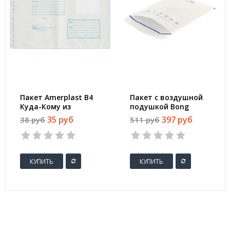
Пакет Amerplast В4
Пакет с воздушной
Куда-Кому из
подушкой Bong
полиэтилена 70 мкм
200x275 мм Bong из
35 руб
397 руб
38 руб
511 руб
стрип
бумаги 100 г/кв.м
стрип (10 штук в
упаковке)
КУПИТЬ
КУПИТЬ