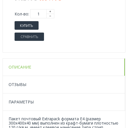
Кол-во:
КУПИТЬ
СРАВНИТЬ
ОПИСАНИЕ
ОТЗЫВЫ
ПАРАМЕТРЫ
Пакет почтовый Extrapack формата E4 (размер
300x400x40 мм) выполнен из крафт-бумаги плотностью
120 г/кв.м, имеет клеевое нанесение типа стрип