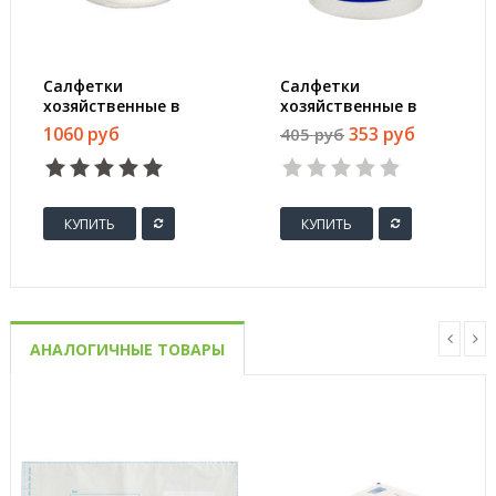
Салфетки
Салфетки
хозяйственные в
хозяйственные в
рулоне Bagi Чудо-
рулоне Luscan
1060 руб
353 руб
405 руб
тряпка Анти-
вискоза 25.5x20.5 см
Ворсинки вискоза
140 листов
20x20 см 180 листов
КУПИТЬ
КУПИТЬ
АНАЛОГИЧНЫЕ ТОВАРЫ