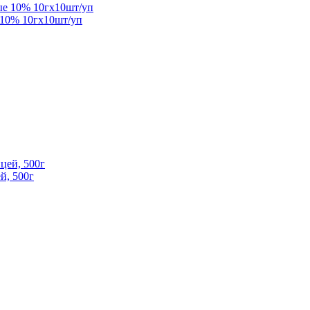
 10% 10гx10шт/уп
й, 500г