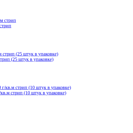
 стрип
трип (25 штук в упаковке)
кв.м стрип (10 штук в упаковке)