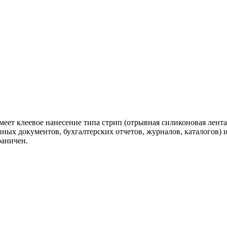
меет клеевое нанесение типа стрип (отрывная силиконовая лент
ых документов, бухгалтерских отчетов, журналов, каталогов) 
раничен.