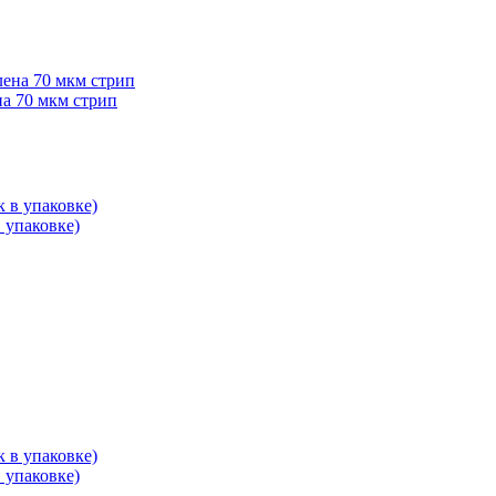
на 70 мкм стрип
в упаковке)
в упаковке)