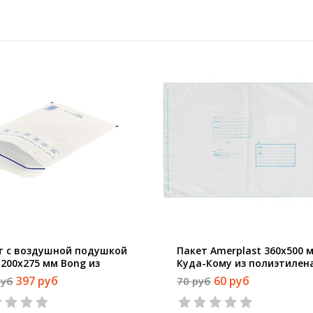
т с воздушной подушкой
Пакет Amerplast 360x500 
 200x275 мм Bong из
Куда-Кому из полиэтилена
и 100 г/кв.м стрип (10
мкм стрип
397 руб
60 руб
руб
70 руб
 в упаковке)