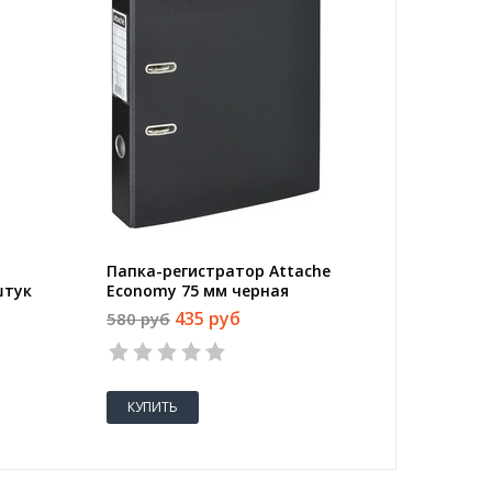
Папка-регистратор Attache
Ручка 
штук
Economy 75 мм черная
BIC Roun
(толщин
435 руб
580 руб
36 руб
КУПИТЬ
КУПИТ