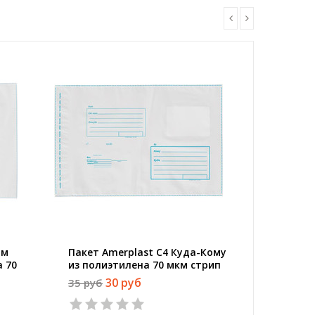
мм
Пакет Amerplast С4 Куда-Кому
Пакет A
 70
из полиэтилена 70 мкм стрип
Куда-Ко
мкм ст
30 руб
35 руб
51 руб