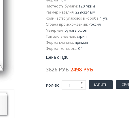
Формат:
С4
Плотность бумаги:
120 г/кв.м
Размер изделия:
229x324 мм
Количество упаковок в коробе:
1 уп.
Страна происхождения:
Россия
Материал:
бумага офсет
Тип заклеивания:
стрип
Форма клапана:
прямая
Формат конверта:
С4
Цена с НДС
3826 РУБ
2498 РУБ
СРА
Кол-во:
КУПИТЬ