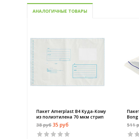
АНАЛОГИЧНЫЕ ТОВАРЫ
Пакет Amerplast В4 Куда-Кому
Паке
из полиэтилена 70 мкм стрип
Bong
бумаг
35 руб
38 руб
511 
штук