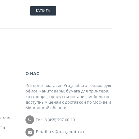
КУПИТЬ
КУПИТ
О НАС
Интернет-магазин Pragmatic.ru товары для
офиса: канцтовары, бумага для принтера,
хозтовары, продукты питания, мебель по
доступным ценам с доставкой по Москве и
Московской области.
ь счет
Тел: 8 (495) 797-00-19
ти
Email: cs@pragmatic.ru