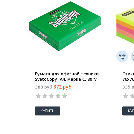
Бумага для офисной техники
Стике
SvetoCopy (A4, марка C, 80 г/
76х76
кв.м, 500 листов)
372 руб
388 руб
335 
КУПИТЬ
КУ