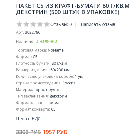
ПАКЕТ С5 ИЗ КРАФТ-БУМАГИ 80 Г/КВ.М
ДЕКСТРИН (500 ШТУК В УПАКОВКЕ)
Отзывы: 0
|
Написать отзыв
Арт.
3032780
В наличии
Наличие:
Торговая марка:
NoName
Формат:
С5
Плотность бумаги:
80 г/кв.м
Размер изделия:
160x230 мм
Количество упаковок в коробе:
1 уп.
Страна происхождения:
Россия
Материал:
крафт-бумага
Тип заклеивания:
декстрин
Форма клапана:
прямая
Формат конверта:
С5
Цена с НДС
3306 РУБ
1957 РУБ