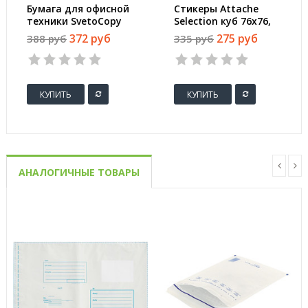
Бумага для офисной
Стикеры Attache
техники SvetoCopy
Selection куб 76х76,
(A4, марка C, 80 г/
радуга 400 л
372 руб
275 руб
388 руб
335 руб
кв.м, 500 листов)
КУПИТЬ
КУПИТЬ
АНАЛОГИЧНЫЕ ТОВАРЫ