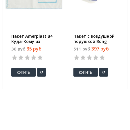
Пакет Amerplast В4
Пакет с воздушной
Куда-Кому из
подушкой Bong
полиэтилена 70 мкм
200x275 мм Bong из
35 руб
397 руб
38 руб
511 руб
стрип
бумаги 100 г/кв.м
стрип (10 штук в
упаковке)
КУПИТЬ
КУПИТЬ