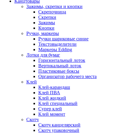
Канцтовары
Зажимы, скрепки и кнопки
Скрепочница
Скрепки
Зажимы
Кнопки
Ручки, маркеры
Ручки шариковые синие
Текстовыделители
Маркеры Edding
Лотки для бумаг
Горизонтальный лоток
Вертикальный лоток
Пластиковые боксы
Организатор рабочего места
Клей
Клей-карандаш
Клей ПВА
Клей жидкий
Клей специальный
Супер клей
Клей момент
Скотч
Скотч канцелярский
Скотч упаковочный