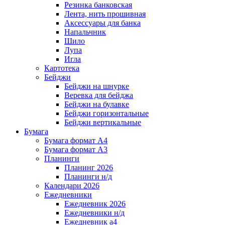
Резинка банковская
Лента, нить прошивная
Аксессуары для банка
Напальчник
Шило
Лупа
Игла
Картотека
Бейджи
Бейджи на шнурке
Веревка для бейджа
Бейджи на булавке
Бейджи горизонтальные
Бейджи вертикальные
Бумага
Бумага формат А4
Бумага формат А3
Планинги
Планинг 2026
Планинги н/д
Календари 2026
Ежедневники
Ежедневник 2026
Ежедневники н/д
Ежедневник а4