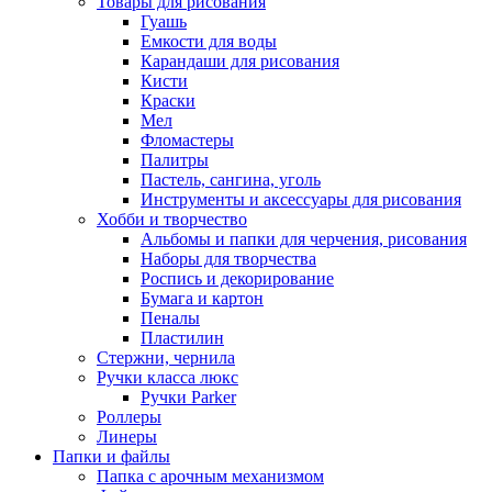
Товары для рисования
Гуашь
Емкости для воды
Карандаши для рисования
Кисти
Краски
Мел
Фломастеры
Палитры
Пастель, сангина, уголь
Инструменты и аксессуары для рисования
Хобби и творчество
Альбомы и папки для черчения, рисования
Наборы для творчества
Роспись и декорирование
Бумага и картон
Пеналы
Пластилин
Стержни, чернила
Ручки класса люкс
Ручки Parker
Роллеры
Линеры
Папки и файлы
Папка с арочным механизмом