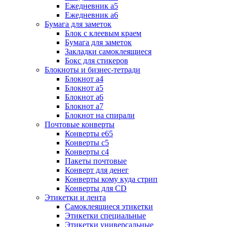
Ежедневник а5
Ежедневник а6
Бумага для заметок
Блок с клеевым краем
Бумага для заметок
Закладки самоклеящиеся
Бокс для стикеров
Блокноты и бизнес-тетради
Блокнот а4
Блокнот а5
Блокнот а6
Блокнот а7
Блокнот на спирали
Почтовые конверты
Конверты е65
Конверты с5
Конверты с4
Пакеты почтовые
Конверт для денег
Конверты кому куда стрип
Конверты для CD
Этикетки и лента
Самоклеящиеся этикетки
Этикетки специальные
Этикетки универсальные