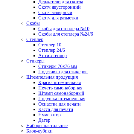
Держатели для скотча
Скотч двусторонний
Скотч малярный
Скотч для разметки
Скобы
Скобы для степлера №10
Скобы для степлера №24/6
Степлер
Степлер 10
Степлер 24/6
Анти-степлер
Стикеры
Стикеры 76x76 мм
Подставка для стикеров
Штемпельная продукция
Краска штемпельная
Печать самонаборная
Штамп самонаборный
Подушка штемпельная
Оснастка для печати
Касса для печати
Нумератор
Датер
Наборы настольные
Блок-кубики