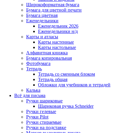
Широкоформатная бумага
Бумага для цветной печати
Бумага цветная
Еженедельники
Еженедельник 2026
Еженедельники н/д
Карты и атласы
Карты настенные
Карты настольные
Алфавитная книжка
Бумага копировальная
Фотобумага
Тетрадь
Тетрадь со сменным блоком
Тетрадь общая
Обложки для учебников и тетрадей
Калька
Всё для письма
Ручки шариковые
Шариковая ручка Schneider
Ручки гелевые
Ручки Pilot
Ручки стираемые
Ручки на подставке
Маркер выделитель текста