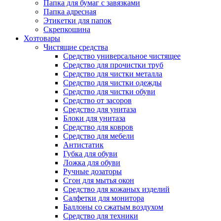
Папка для бумаг с завязками
Папка адресная
Этикетки для папок
Скрепкошина
Хозтовары
Чистящие средства
Средство универсальное чистящее
Средство для прочистки труб
Средство для чистки металла
Средство для чистки одежды
Средство для чистки обуви
Средство от засоров
Средство для унитаза
Блоки для унитаза
Средство для ковров
Средство для мебели
Антистатик
Губка для обуви
Ложка для обуви
Ручные дозаторы
Сгон для мытья окон
Средство для кожаных изделий
Салфетки для монитора
Баллоны со сжатым воздухом
Средство для техники