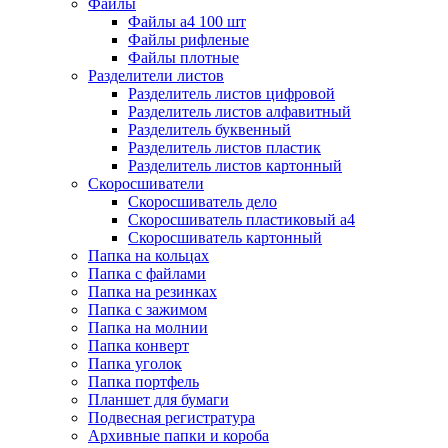
Файлы
Файлы а4 100 шт
Файлы рифленые
Файлы плотные
Разделители листов
Разделитель листов цифровой
Разделитель листов алфавитный
Разделитель буквенный
Разделитель листов пластик
Разделитель листов картонный
Скоросшиватели
Скоросшиватель дело
Скоросшиватель пластиковый а4
Скоросшиватель картонный
Папка на кольцах
Папка с файлами
Папка на резинках
Папка с зажимом
Папка на молнии
Папка конверт
Папка уголок
Папка портфель
Планшет для бумаги
Подвесная регистратура
Архивные папки и короба