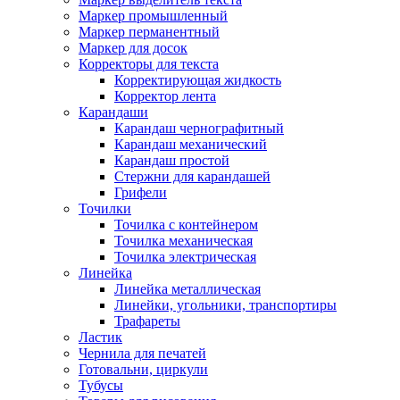
Маркер промышленный
Маркер перманентный
Маркер для досок
Корректоры для текста
Корректирующая жидкость
Корректор лента
Карандаши
Карандаш чернографитный
Карандаш механический
Карандаш простой
Стержни для карандашей
Грифели
Точилки
Точилка с контейнером
Точилка механическая
Точилка электрическая
Линейка
Линейка металлическая
Линейки, угольники, транспортиры
Трафареты
Ластик
Чернила для печатей
Готовальни, циркули
Тубусы