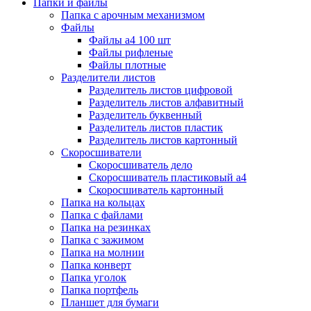
Папки и файлы
Папка с арочным механизмом
Файлы
Файлы а4 100 шт
Файлы рифленые
Файлы плотные
Разделители листов
Разделитель листов цифровой
Разделитель листов алфавитный
Разделитель буквенный
Разделитель листов пластик
Разделитель листов картонный
Скоросшиватели
Скоросшиватель дело
Скоросшиватель пластиковый а4
Скоросшиватель картонный
Папка на кольцах
Папка с файлами
Папка на резинках
Папка с зажимом
Папка на молнии
Папка конверт
Папка уголок
Папка портфель
Планшет для бумаги