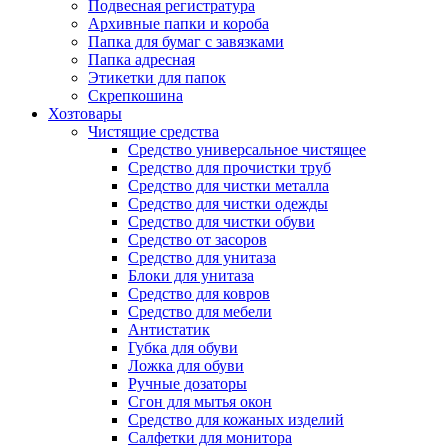
Подвесная регистратура
Архивные папки и короба
Папка для бумаг с завязками
Папка адресная
Этикетки для папок
Скрепкошина
Хозтовары
Чистящие средства
Средство универсальное чистящее
Средство для прочистки труб
Средство для чистки металла
Средство для чистки одежды
Средство для чистки обуви
Средство от засоров
Средство для унитаза
Блоки для унитаза
Средство для ковров
Средство для мебели
Антистатик
Губка для обуви
Ложка для обуви
Ручные дозаторы
Сгон для мытья окон
Средство для кожаных изделий
Салфетки для монитора