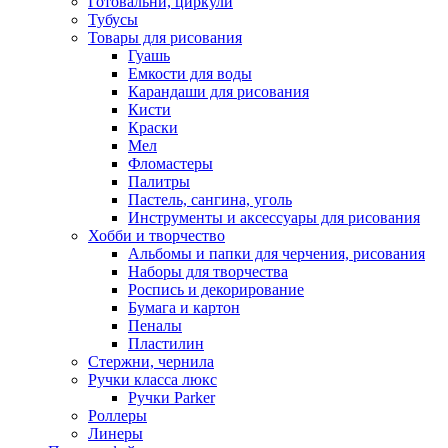
Готовальни, циркули
Тубусы
Товары для рисования
Гуашь
Емкости для воды
Карандаши для рисования
Кисти
Краски
Мел
Фломастеры
Палитры
Пастель, сангина, уголь
Инструменты и аксессуары для рисования
Хобби и творчество
Альбомы и папки для черчения, рисования
Наборы для творчества
Роспись и декорирование
Бумага и картон
Пеналы
Пластилин
Стержни, чернила
Ручки класса люкс
Ручки Parker
Роллеры
Линеры