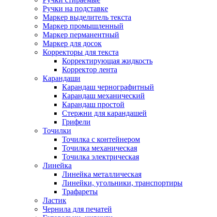
Ручки на подставке
Маркер выделитель текста
Маркер промышленный
Маркер перманентный
Маркер для досок
Корректоры для текста
Корректирующая жидкость
Корректор лента
Карандаши
Карандаш чернографитный
Карандаш механический
Карандаш простой
Стержни для карандашей
Грифели
Точилки
Точилка с контейнером
Точилка механическая
Точилка электрическая
Линейка
Линейка металлическая
Линейки, угольники, транспортиры
Трафареты
Ластик
Чернила для печатей