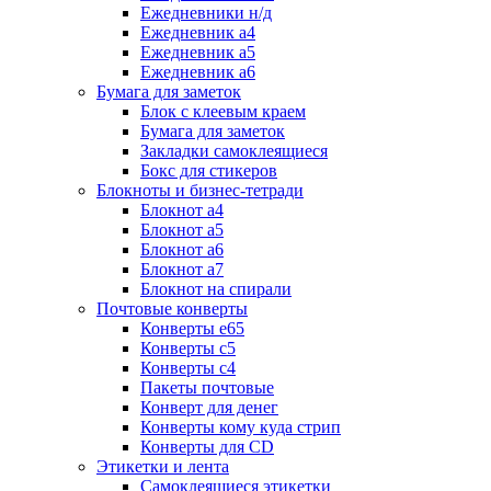
Ежедневники н/д
Ежедневник а4
Ежедневник а5
Ежедневник а6
Бумага для заметок
Блок с клеевым краем
Бумага для заметок
Закладки самоклеящиеся
Бокс для стикеров
Блокноты и бизнес-тетради
Блокнот а4
Блокнот а5
Блокнот а6
Блокнот а7
Блокнот на спирали
Почтовые конверты
Конверты е65
Конверты с5
Конверты с4
Пакеты почтовые
Конверт для денег
Конверты кому куда стрип
Конверты для CD
Этикетки и лента
Самоклеящиеся этикетки