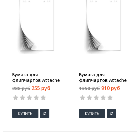
Бумага для
Бумага для
флипчартов Attache
флипчартов Attache
67.5х98 см белая 10
67.5х98 см белая 50
255 руб
910 руб
288 руб
1350 руб
листов (80 г/кв.м)
листов (80 г/кв.м)
КУПИТЬ
КУПИТЬ