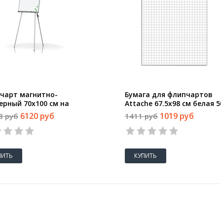
чарт магнитно-
Бумага для флипчартов
ерный 70х100 см на
Attache 67.5х98 см белая 5
оге Attache
листов в клетку (80 г/кв.м)
6120 руб
1019 руб
8 руб
1411 руб
ПИТЬ
КУПИТЬ