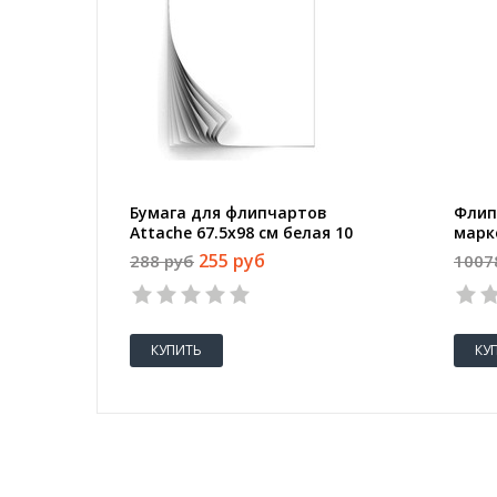
Бумага для флипчартов
Флип
Attache 67.5х98 см белая 10
марк
листов (80 г/кв.м)
трен
255 руб
288 руб
1007
КУПИТЬ
КУ