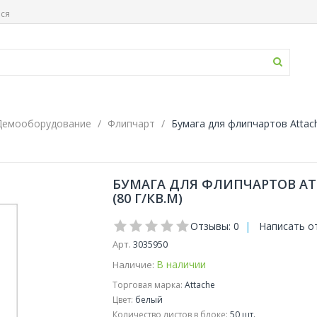
ься
Демооборудование
Флипчарт
Бумага для флипчартов Attache
БУМАГА ДЛЯ ФЛИПЧАРТОВ ATT
(80 Г/КВ.М)
Отзывы: 0
|
Написать о
Арт.
3035950
В наличии
Наличие:
Торговая марка:
Attache
Цвет:
белый
Количество листов в блоке:
50 шт.