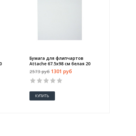
Бумага для флипчартов
Флипча
0
Attache 67.5х98 см белая 20
маркерн
листов (5 блоков в упаковке)
ролика
1301 руб
2573 руб
12619 
КУПИТЬ
КУПИТ