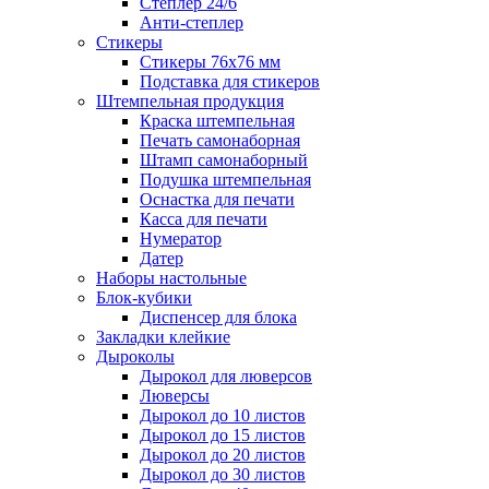
Степлер 24/6
Анти-степлер
Стикеры
Стикеры 76x76 мм
Подставка для стикеров
Штемпельная продукция
Краска штемпельная
Печать самонаборная
Штамп самонаборный
Подушка штемпельная
Оснастка для печати
Касса для печати
Нумератор
Датер
Наборы настольные
Блок-кубики
Диспенсер для блока
Закладки клейкие
Дыроколы
Дырокол для люверсов
Люверсы
Дырокол до 10 листов
Дырокол до 15 листов
Дырокол до 20 листов
Дырокол до 30 листов