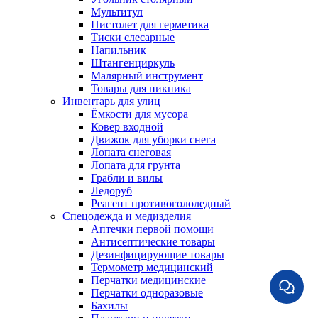
Мультитул
Пистолет для герметика
Тиски слесарные
Напильник
Штангенциркуль
Малярный инструмент
Товары для пикника
Инвентарь для улиц
Ёмкости для мусора
Ковер входной
Движок для уборки снега
Лопата снеговая
Лопата для грунта
Грабли и вилы
Ледоруб
Реагент противогололедный
Спецодежда и медизделия
Аптечки первой помощи
Антисептические товары
Дезинфицирующие товары
Термометр медицинский
Перчатки медицинские
Перчатки одноразовые
Бахилы