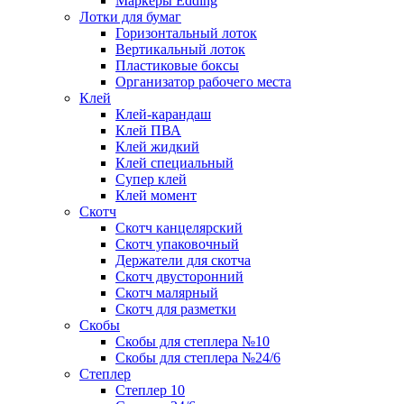
Маркеры Edding
Лотки для бумаг
Горизонтальный лоток
Вертикальный лоток
Пластиковые боксы
Организатор рабочего места
Клей
Клей-карандаш
Клей ПВА
Клей жидкий
Клей специальный
Супер клей
Клей момент
Скотч
Скотч канцелярский
Скотч упаковочный
Держатели для скотча
Скотч двусторонний
Скотч малярный
Скотч для разметки
Скобы
Скобы для степлера №10
Скобы для степлера №24/6
Степлер
Степлер 10