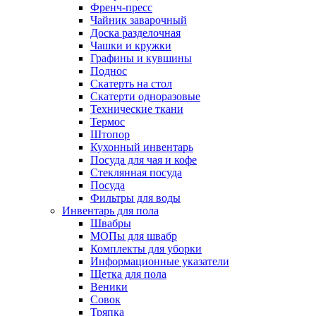
Френч-пресс
Чайник заварочный
Доска разделочная
Чашки и кружки
Графины и кувшины
Поднос
Скатерть на стол
Скатерти одноразовые
Технические ткани
Термос
Штопор
Кухонный инвентарь
Посуда для чая и кофе
Стеклянная посуда
Посуда
Фильтры для воды
Инвентарь для пола
Швабры
МОПы для швабр
Комплекты для уборки
Информационные указатели
Щетка для пола
Веники
Совок
Тряпка