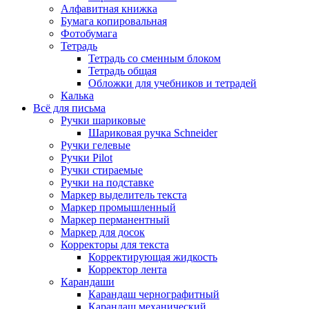
Алфавитная книжка
Бумага копировальная
Фотобумага
Тетрадь
Тетрадь со сменным блоком
Тетрадь общая
Обложки для учебников и тетрадей
Калька
Всё для письма
Ручки шариковые
Шариковая ручка Schneider
Ручки гелевые
Ручки Pilot
Ручки стираемые
Ручки на подставке
Маркер выделитель текста
Маркер промышленный
Маркер перманентный
Маркер для досок
Корректоры для текста
Корректирующая жидкость
Корректор лента
Карандаши
Карандаш чернографитный
Карандаш механический