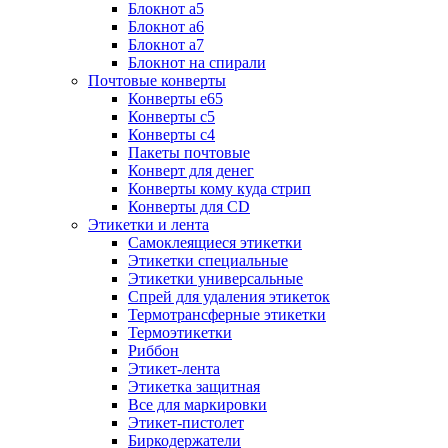
Блокнот а5
Блокнот а6
Блокнот а7
Блокнот на спирали
Почтовые конверты
Конверты е65
Конверты с5
Конверты с4
Пакеты почтовые
Конверт для денег
Конверты кому куда стрип
Конверты для CD
Этикетки и лента
Самоклеящиеся этикетки
Этикетки специальные
Этикетки универсальные
Спрей для удаления этикеток
Термотрансферные этикетки
Термоэтикетки
Риббон
Этикет-лента
Этикетка защитная
Все для маркировки
Этикет-пистолет
Биркодержатели