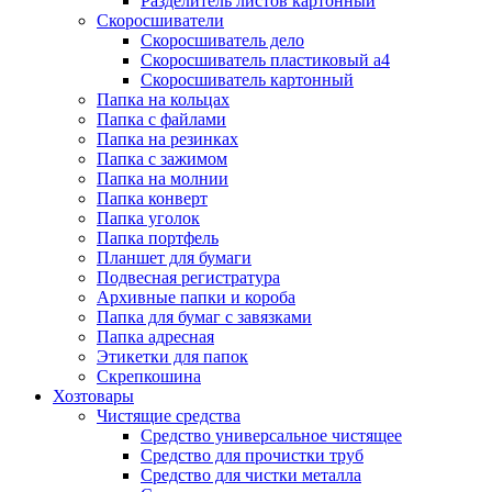
Разделитель листов картонный
Скоросшиватели
Скоросшиватель дело
Скоросшиватель пластиковый а4
Скоросшиватель картонный
Папка на кольцах
Папка с файлами
Папка на резинках
Папка с зажимом
Папка на молнии
Папка конверт
Папка уголок
Папка портфель
Планшет для бумаги
Подвесная регистратура
Архивные папки и короба
Папка для бумаг с завязками
Папка адресная
Этикетки для папок
Скрепкошина
Хозтовары
Чистящие средства
Средство универсальное чистящее
Средство для прочистки труб
Средство для чистки металла