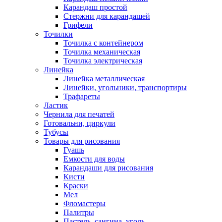
Карандаш простой
Стержни для карандашей
Грифели
Точилки
Точилка с контейнером
Точилка механическая
Точилка электрическая
Линейка
Линейка металлическая
Линейки, угольники, транспортиры
Трафареты
Ластик
Чернила для печатей
Готовальни, циркули
Тубусы
Товары для рисования
Гуашь
Емкости для воды
Карандаши для рисования
Кисти
Краски
Мел
Фломастеры
Палитры
Пастель, сангина, уголь