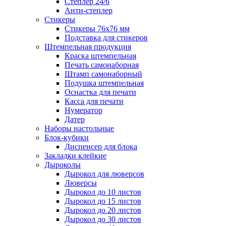
Степлер 24/6
Анти-степлер
Стикеры
Стикеры 76x76 мм
Подставка для стикеров
Штемпельная продукция
Краска штемпельная
Печать самонаборная
Штамп самонаборный
Подушка штемпельная
Оснастка для печати
Касса для печати
Нумератор
Датер
Наборы настольные
Блок-кубики
Диспенсер для блока
Закладки клейкие
Дыроколы
Дырокол для люверсов
Люверсы
Дырокол до 10 листов
Дырокол до 15 листов
Дырокол до 20 листов
Дырокол до 30 листов