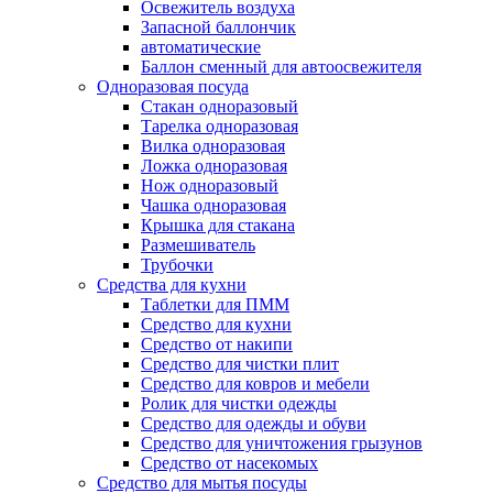
Освежитель воздуха
Запасной баллончик
автоматические
Баллон сменный для автоосвежителя
Одноразовая посуда
Стакан одноразовый
Тарелка одноразовая
Вилка одноразовая
Ложка одноразовая
Нож одноразовый
Чашка одноразовая
Крышка для стакана
Размешиватель
Трубочки
Средства для кухни
Таблетки для ПММ
Средство для кухни
Средство от накипи
Средство для чистки плит
Средство для ковров и мебели
Ролик для чистки одежды
Средство для одежды и обуви
Средство для уничтожения грызунов
Средство от насекомых
Средство для мытья посуды