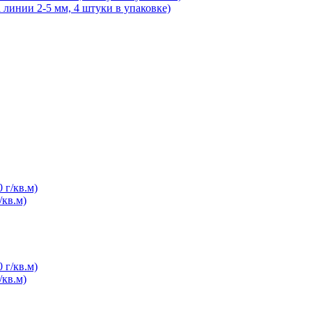
 линии 2-5 мм, 4 штуки в упаковке)
/кв.м)
/кв.м)