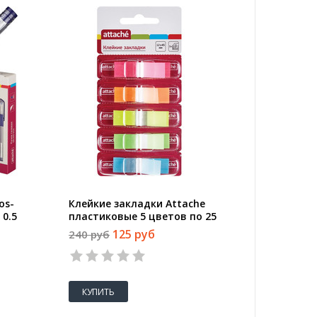
os-
Клейкие закладки Attache
Текстов
 0.5
пластиковые 5 цветов по 25
Colored
листов 12x45 мм в диспенсерах
линии 1
125 руб
240 руб
36 руб
КУПИТЬ
КУПИТ