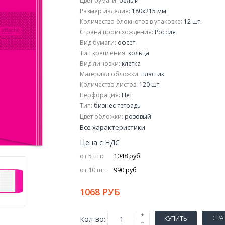
Цвет бумаги:
белый
Размер изделия:
180x215 мм
Количество блокнотов в упаковке:
12 шт.
Страна происхождения:
Россия
Вид бумаги:
офсeт
Тип крепления:
кольца
Вид линовки:
клетка
Материал обложки:
пластик
Количество листов:
120 шт.
Перфорация:
Нет
Тип:
бизнес-тетрадь
Цвет обложки:
розовый
Все характеристики
Цена с НДС
от 5 шт:
1048 руб
от 10 шт:
990 руб
1068 РУБ
СРА
Кол-во:
КУПИТЬ