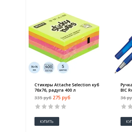
Стикеры Attache Selection куб
Ручк
76х76, радуга 400 л
BIC R
(тол
275 руб
335 руб
36 р
КУПИТЬ
КУ