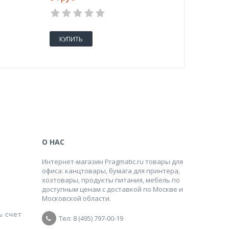
1
2
3
4
5
1
КУПИТЬ
КУПИТ
О НАС
Интернет-магазин Pragmatic.ru товары для
офиса: канцтовары, бумага для принтера,
хозтовары, продукты питания, мебель по
доступным ценам с доставкой по Москве и
Московской области.
ь счет
Тел: 8 (495) 797-00-19