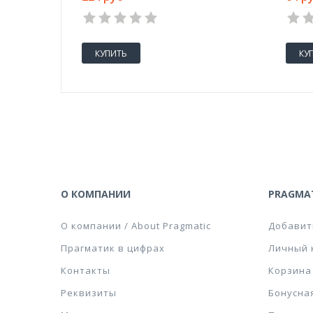
1
2
3
4
5
КУПИТЬ
КУ
О КОМПАНИИ
PRAGMAT
О компании / About Pragmatic
Добавит
Прагматик в цифрах
Личный 
Контакты
Корзина
Реквизиты
Бонусна