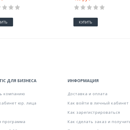
на склейке (143х212 мм)
1
2
3
4
5
1
2
3
4
5
ПИТЬ
КУПИТЬ
IC ДЛЯ БИЗНЕСА
ИНФОРМАЦИЯ
ь компанию
Доставка и оплата
кабинет юр. лица
Как войти в личный кабинет
Как зарегистрироваться
я программа
Как сделать заказ и получит