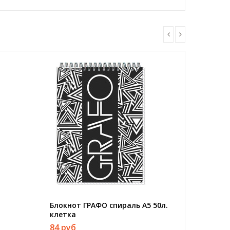
Блокнот ГРАФО спираль А5 50л.
Блокнот
клетка
клетку 
тку
84 руб
138 ру