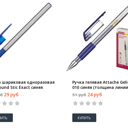
а шариковая одноразовая
Ручка гелевая Attache Geli
ound Stic Exact синяя
010 синяя (толщина линии
щина линии 0.28 мм)
мм)
29 руб
24 руб
уб
51 руб
ПИТЬ
КУПИТЬ