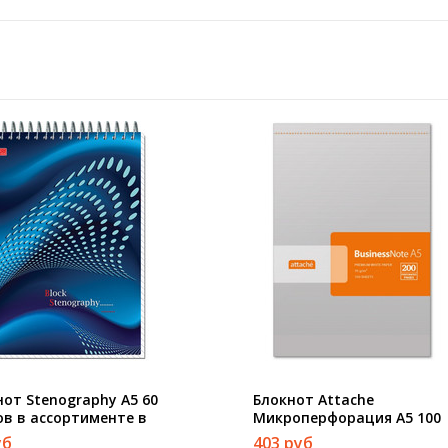
нот Stenography А5 60
Блокнот Attache
ов в ассортименте в
Микроперфорация А5 100
у на спирали (145х203 мм)
листов серебристый в кле
уб
403 руб