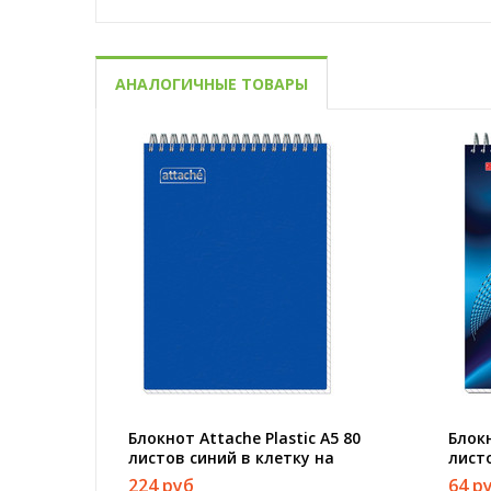
АНАЛОГИЧНЫЕ ТОВАРЫ
Блокнот Attache Plastic А5 80
Блок
листов синий в клетку на
лист
спирали (150x210 мм)
клетк
224 руб
64 р