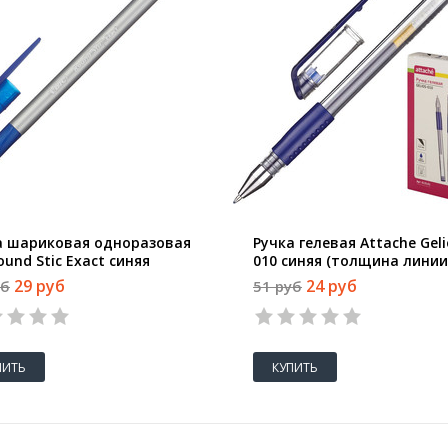
а шариковая одноразовая
Ручка гелевая Attache Geli
ound Stic Exact синяя
010 синяя (толщина линии
щина линии 0.28 мм)
мм)
29 руб
24 руб
уб
51 руб
ПИТЬ
КУПИТЬ