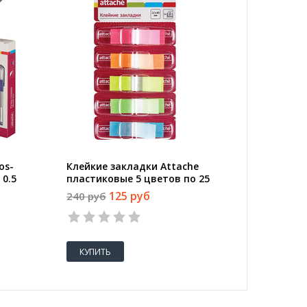
os-
Клейкие закладки Attache
Текстов
 0.5
пластиковые 5 цветов по 25
Colored
листов 12x45 мм в диспенсерах
линии 1
125 руб
240 руб
36 руб
КУПИТЬ
КУПИТ