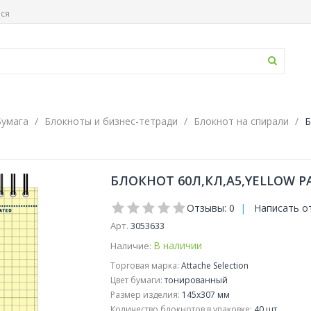
ься
Бумага
Блокноты и бизнес-тетради
Блокнот на спирали
Б
БЛОКНОТ 60Л,КЛ,А5,YELLOW P
Отзывы: 0
|
Написать о
Арт.
3053633
В наличии
Наличие:
Торговая марка:
Attache Selection
Цвет бумаги:
тонированный
Размер изделия:
145x307 мм
Количество блокнотов в упаковке:
40 шт.