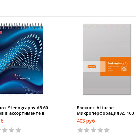
нот Stenography А5 60
Блокнот Attache
ов в ассортименте в
Микроперфорация А5 100
у на спирали (145х203 мм)
листов серебристый в кле
уб
403 руб
на склейке (143х212 мм)
1
2
3
4
5
1
2
3
4
5