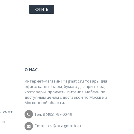
КУПИТЬ
КУПИТ
О НАС
Интернет-магазин Pragmatic.ru товары для
офиса: канцтовары, бумага для принтера,
хозтовары, продукты питания, мебель по
доступным ценам с доставкой по Москве и
Московской области.
ь счет
Тел: 8 (495) 797-00-19
ти
Email: cs@pragmatic.ru