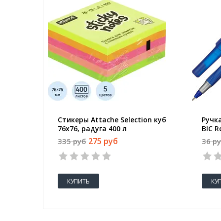
Стикеры Attache Selection куб
Ручк
76х76, радуга 400 л
BIC R
(тол
275 руб
335 руб
36 р
КУПИТЬ
КУ