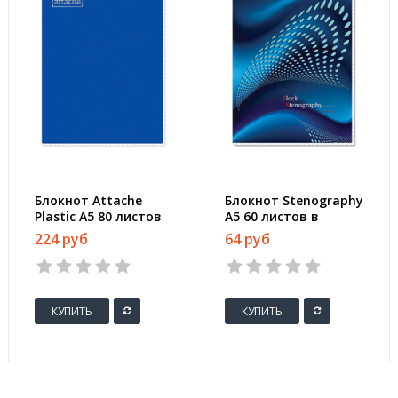
Блокнот Attache
Блокнот Stenography
Plastic А5 80 листов
А5 60 листов в
синий в клетку на
ассортименте в
224 руб
64 руб
спирали (150x210 мм)
клетку на спирали
(145х203 мм)
КУПИТЬ
КУПИТЬ