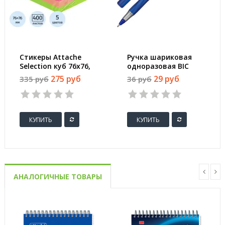
Стикеры Attache
Ручка шариковая
Selection куб 76х76,
одноразовая BIC
радуга 400 л
Round Stic Exact
275 руб
29 руб
335 руб
36 руб
синяя (толщина
линии 0.28 мм)
КУПИТЬ
КУПИТЬ
АНАЛОГИЧНЫЕ ТОВАРЫ