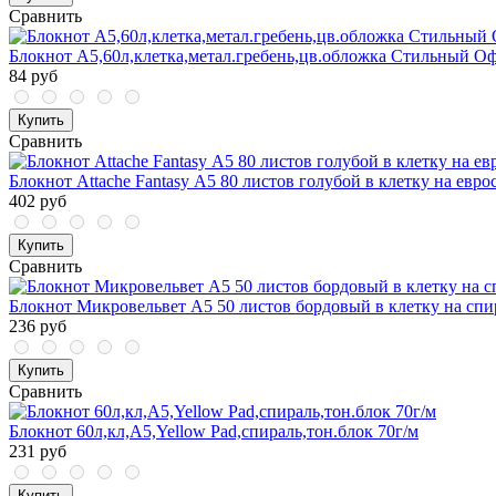
Сравнить
Блокнот А5,60л,клетка,метал.гребень,цв.обложка Стильный Оф
84 руб
Купить
Сравнить
Блокнот Attache Fantasy А5 80 листов голубой в клетку на евр
402 руб
Купить
Сравнить
Блокнот Микровельвет А5 50 листов бордовый в клетку на спи
236 руб
Купить
Сравнить
Блокнот 60л,кл,А5,Yellow Pad,спираль,тон.блок 70г/м
231 руб
Купить