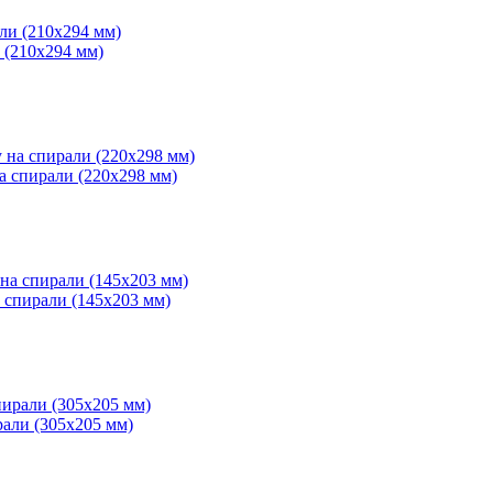
и (210x294 мм)
на спирали (220х298 мм)
а спирали (145х203 мм)
рали (305х205 мм)