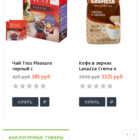
Чай Tess Pleasure
Кофе в зернах
черный с
Lavazza Crema e
шиповником и
Aroma 1 кг
385 руб
3325 руб
425 руб
3500 руб
яблоком 100
пакетиков
КУПИТЬ
КУПИТЬ
АНАЛОГИЧНЫЕ ТОВАРЫ