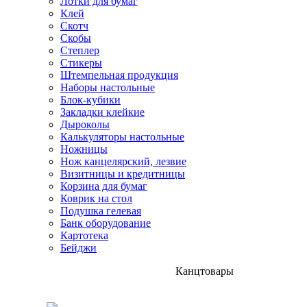
Лотки для бумаг
Клей
Скотч
Скобы
Степлер
Стикеры
Штемпельная продукция
Наборы настольные
Блок-кубики
Закладки клейкие
Дыроколы
Калькуляторы настольные
Ножницы
Нож канцелярский, лезвие
Визитницы и кредитницы
Корзина для бумаг
Коврик на стол
Подушка гелевая
Банк оборудование
Картотека
Бейджи
Канцтовары