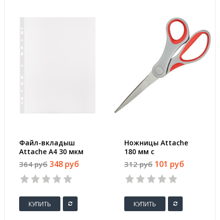
Файл-вкладыш
Ножницы Attache
Attache А4 30 мкм
180 мм с
прозрачный гладкий
пластиковыми
348 руб
101 руб
364 руб
312 руб
100 штук в упаковке
прорезиненными
анатомическими
ручками
КУПИТЬ
КУПИТЬ