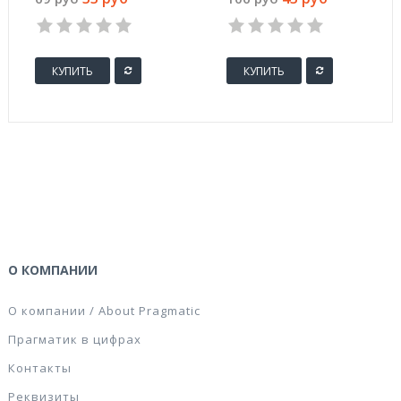
металлический
пластиковый
роллер
аппликатор
КУПИТЬ
КУПИТЬ
О КОМПАНИИ
О компании / About Pragmatic
Прагматик в цифрах
Контакты
Реквизиты