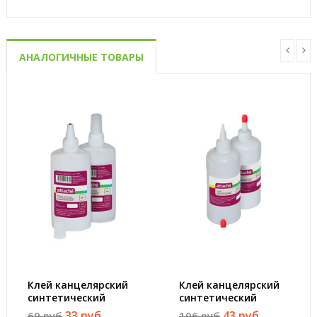
АНАЛОГИЧНЫЕ ТОВАРЫ
Клей канцелярский
Клей канцелярский
синтетический
синтетический
Attache 85 мл
Attache 150 мл
33 руб
43 руб
69 руб
106 руб