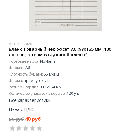
Арт. 3032420
Бланк Товарный чек офсет А6 (98х135 мм, 100
листов, в термоусадочной пленке)
Торговая марка:
NoName
Формат:
A6
Плотность бумаги:
55 г/кв.м
Форма:
прямоугольная
Размер изделия:
111x154 мм
Количество упаковок в коробе:
120 уп.
Все характеристики
Цена с НДС
40 руб
56 руб