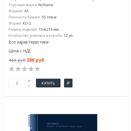
термоусадочной пленке)
Торговая марка:
NoName
Формат:
A5
Плотность бумаги:
55 г/кв.м
Форма:
КО-2
Размер изделия:
154x216 мм
Количество упаковок в коробе:
12 уп.
Все характеристики
Цена с НДС
286 руб
466 руб
КУПИТЬ