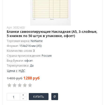
Арт. 3032400
Бланки самокопирующие Накладная (A5, 3-слойные,
5 книжек по 50 штук в упаковке, офсет)
Торговая марка:
NoName
Формат:
154x216 мм (А5)
Количество слоев:
3
Страна происхождения:
Россия
Вид бумаги:
офсeт
Термоупаковка:
Да
Цена с НДС
1288 руб
1400 руб
КУПИТЬ