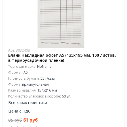
Арт. 3032408
Бланк Накладная офсет А5 (135х195 мм, 100 листов,
в термоусадочной пленке)
Торговая марка:
NoName
Формат:
A5
Плотность бумаги:
55 г/кв.м
Форма:
прямоугольная
Размер изделия:
154x216 мм
Количество упаковок в коробе:
60 уп.
Все характеристики
Цена с НДС
61 руб
85 руб