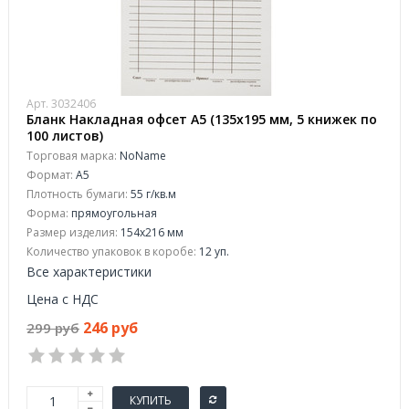
Арт. 3032406
Бланк Накладная офсет А5 (135x195 мм, 5 книжек по
100 листов)
Торговая марка:
NoName
Формат:
A5
Плотность бумаги:
55 г/кв.м
Форма:
прямоугольная
Размер изделия:
154x216 мм
Количество упаковок в коробе:
12 уп.
Все характеристики
Цена с НДС
246 руб
299 руб
КУПИТЬ