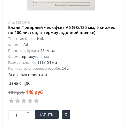
Арт. 3032418
Бланк Товарный чек офсет А6 (98x135 мм, 5 книжек
по 100 листов, в термоусадочной пленке)
Торговая марка:
NoName
Формат:
A6
Плотность бумаги:
55 г/кв.м
Форма:
прямоугольная
Размер изделия:
111x154 мм
Количество упаковок в коробе:
24 уп.
Все характеристики
Цена с НДС
148 руб
199 руб
КУПИТЬ