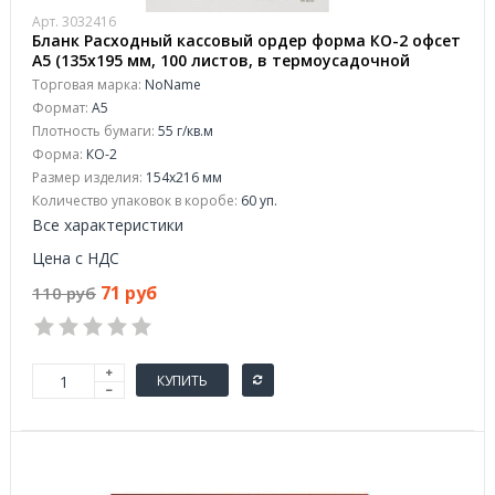
Арт. 3032416
Бланк Расходный кассовый ордер форма КО-2 офсет
А5 (135х195 мм, 100 листов, в термоусадочной
пленке)
Торговая марка:
NoName
Формат:
A5
Плотность бумаги:
55 г/кв.м
Форма:
КО-2
Размер изделия:
154x216 мм
Количество упаковок в коробе:
60 уп.
Все характеристики
Цена с НДС
71 руб
110 руб
КУПИТЬ